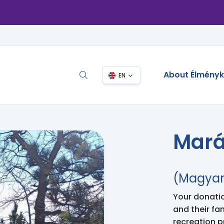
About Élmény
EN
Mará
(Magyar)
Your donation
and their fa
recreation 