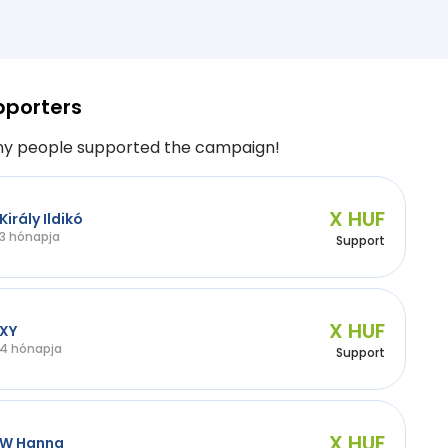
pporters
y people supported the campaign!
X HUF
Király Ildikó
3 hónapja
Support
X HUF
XY
4 hónapja
Support
X HUF
W Hanna