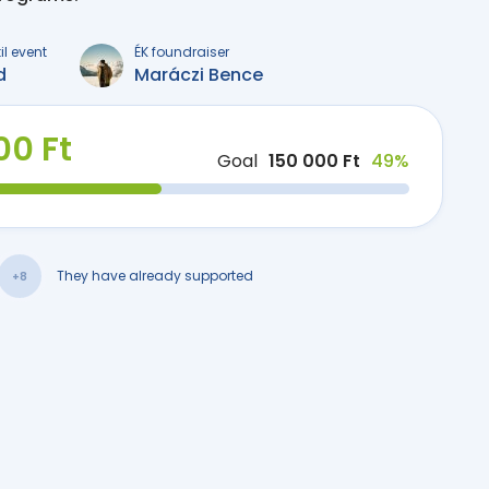
il event
ÉK foundraiser
d
Maráczi Bence
00 Ft
Goal
150 000 Ft
49%
They have already supported
+8