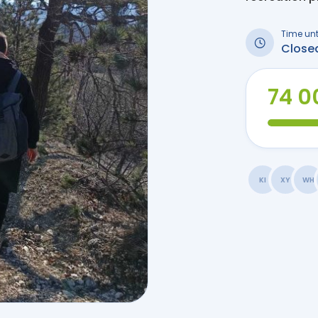
Time unt
Close
74 0
KI
XY
WH