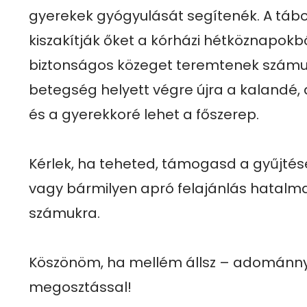
gyerekek gyógyulását segítenék. A tábo
kiszakítják őket a kórházi hétköznapokbó
biztonságos közeget teremtenek számuk
betegség helyett végre újra a kalandé, a
és a gyerekkoré lehet a főszerep.

Kérlek, ha teheted, támogasd a gyűjtés
vagy bármilyen apró felajánlás hatalma
számukra.

Köszönöm, ha mellém állsz – adománnya
megosztással!