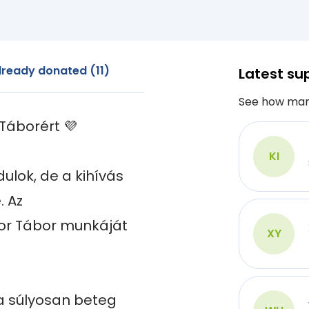
ready donated (11)
Latest su
See how man
áborért 💜

KI
ulok, de a kihívás 
 Az 
or Tábor munkáját 
XY
 súlyosan beteg 