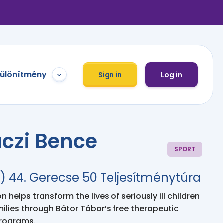
különítmény
Sign in
Log in
czi Bence
SPORT
 44. Gerecse 50 Teljesítménytúra
 helps transform the lives of seriously ill children
milies through Bátor Tábor’s free therapeutic
programs.