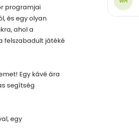
WH
r programjai 
l, és egy olyan 
ra, ahol a 
 felszabadult játéké 
emet! Egy kávé ára 
s segítség 
l, egy 