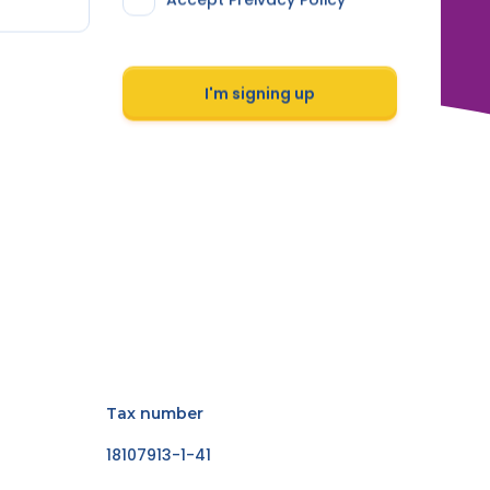
I'm signing up
Tax number
18107913-1-41