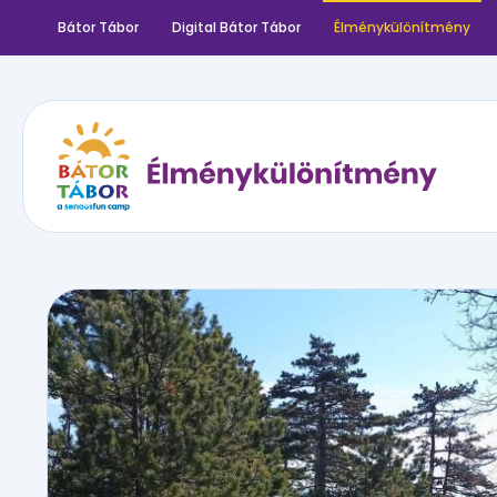
Bátor Tábor
Digital Bátor Tábor
Élménykülönítmény