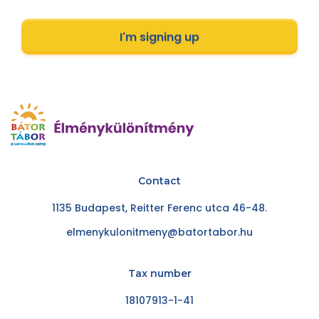
I'm signing up
Contact
1135 Budapest, Reitter Ferenc utca 46-48.
elmenykulonitmeny@batortabor.hu
Tax number
18107913-1-41