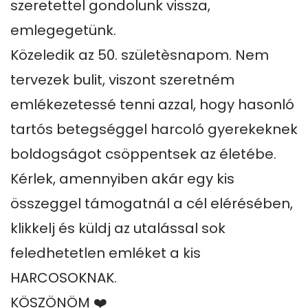
szeretettel gondolunk vissza, 
emlegegetünk.

Közeledik az 50. születèsnapom. Nem 
tervezek bulit, viszont szeretném 
emlékezetessé tenni azzal, hogy hasonló 
tartós betegséggel harcoló gyerekeknek  
boldogságot csöppentsek az életébe.

Kérlek, amennyiben akár egy kis 
összeggel támogatnál a cél elérésében, 
klikkelj és küldj az utalással sok 
feledhetetlen emléket a kis 
HARCOSOKNAK.

KÖSZÖNÖM ❤️