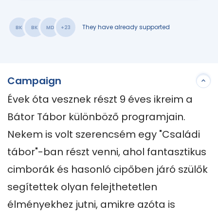
They have already supported
BK
BK
MD
+23
Campaign
Évek óta vesznek részt 9 éves ikreim a 
Bátor Tábor különböző programjain.

Nekem is volt szerencsém egy "Családi 
tábor"-ban részt venni, ahol fantasztikus 
cimborák és hasonló cipőben járó szülők 
segítettek olyan felejthetetlen 
élményekhez jutni, amikre azóta is 