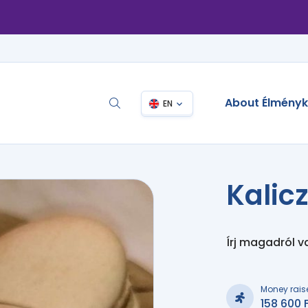
About Élmény
EN
Kalic
Írj magadról v
Money rais
158 600 