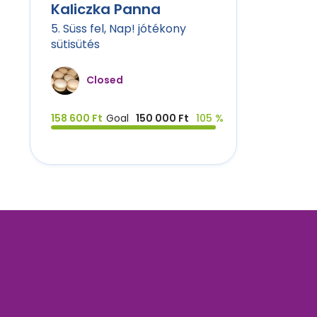
Kaliczka Panna
5. Süss fel, Nap! jótékony
sütisütés
Closed
158 600 Ft
Goal
150 000 Ft
105 %