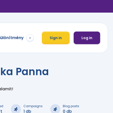
különítmény
Sign in
Log in
zka Panna
alamit!
ed
Campaigns
Blog posts
Ft
1 db
0 db