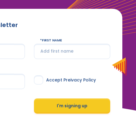
letter
FIRST NAME
Accept Preivacy Policy
I'm signing up