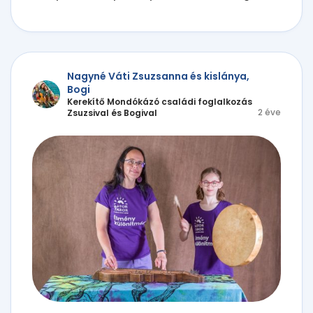
Nagyné Váti Zsuzsanna és kislánya,
Bogi
Kerekítő Mondókázó családi foglalkozás
2 éve
Zsuzsival és Bogival