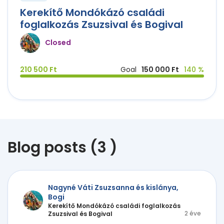
Kerekítő Mondókázó családi
foglalkozás Zsuzsival és Bogival
Closed
210 500 Ft
Goal
150 000 Ft
140 %
Blog posts (3 )
Nagyné Váti Zsuzsanna és kislánya,
Bogi
Kerekítő Mondókázó családi foglalkozás
2 éve
Zsuzsival és Bogival