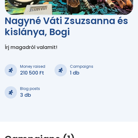
Nagyné Váti Zsuzsanna és
kislánya, Bogi
Írj magadról valamit!
Money raised
Campaigns
210 500 Ft
1 db
Blog posts
3 db