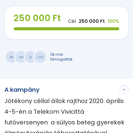
250 000 Ft
Cél
250 000 Ft
100%
Ők már
NK
CM
ZI
+24
támogatták
A kampány
Jótékony céllal állok rajthoz 2020. április 
4-5-én a Telekom Vivicittá 
futóversenyen  a súlyos beteg gyerekek 