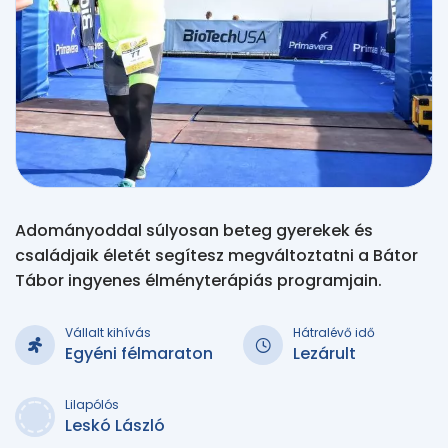
Adományoddal súlyosan beteg gyerekek és
családjaik életét segítesz megváltoztatni a Bátor
Tábor ingyenes élményterápiás programjain.
Vállalt kihívás
Hátralévő idő
Egyéni félmaraton
Lezárult
Lilapólós
Leskó László