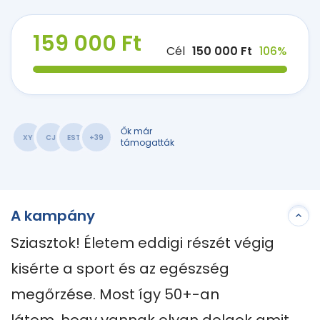
159 000 Ft
Cél
150 000 Ft
106%
Ők már
XY
CJ
EST
+39
támogatták
A kampány
Sziasztok! Életem eddigi részét végig 
kisérte a sport és az egészség 
megőrzése. Most így 50+-an
