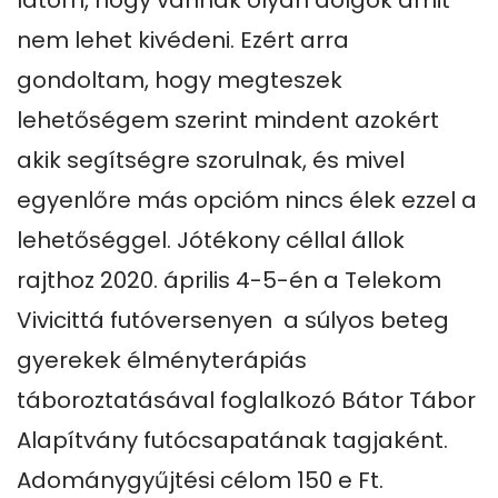
látom, hogy vannak olyan dolgok amit 
nem lehet kivédeni. Ezért arra 
gondoltam, hogy megteszek 
lehetőségem szerint mindent azokért 
akik segítségre szorulnak, és mivel 
egyenlőre más opcióm nincs élek ezzel a 
lehetőséggel. Jótékony céllal állok 
rajthoz 2020. április 4-5-én a Telekom 
Vivicittá futóversenyen  a súlyos beteg 
gyerekek élményterápiás 
táboroztatásával foglalkozó Bátor Tábor 
Alapítvány futócsapatának tagjaként. 
Adománygyűjtési célom 150 e Ft.
