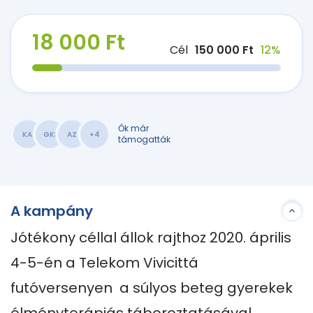
18 000 Ft
Cél
150 000 Ft
12%
Ők már
KA
GKI
AZ
+4
támogatták
A kampány
Jótékony céllal állok rajthoz 2020. április 
4-5-én a Telekom Vivicittá 
futóversenyen  a súlyos beteg gyerekek 