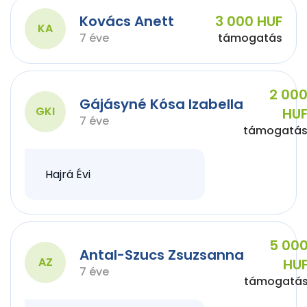
Kovács Anett
3 000 HUF
KA
7 éve
támogatás
2 00
Gájásyné Kósa Izabella
GKI
HU
7 éve
támogatá
Hajrá Évi
5 00
Antal-Szucs Zsuzsanna
AZ
HU
7 éve
támogatá