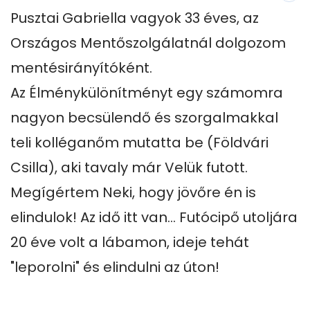
Pusztai Gabriella vagyok 33 éves, az 
Országos Mentőszolgálatnál dolgozom 
mentésirányítóként. 

Az Élménykülönítményt egy számomra 
nagyon becsülendő és szorgalmakkal 
teli kolléganőm mutatta be (Földvári 
Csilla), aki tavaly már Velük futott. 
Megígértem Neki, hogy jövőre én is 
elindulok! Az idő itt van... Futócipő utoljára 
20 éve volt a lábamon, ideje tehát 
"leporolni" és elindulni az úton! 
