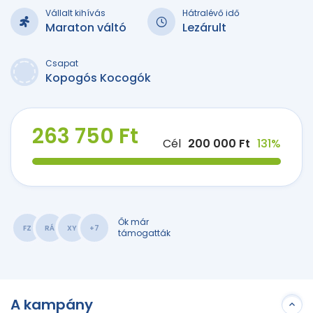
Vállalt kihívás
Hátralévő idő
Maraton váltó
Lezárult
Csapat
Kopogós Kocogók
263 750 Ft
Cél
200 000 Ft
131%
Ők már
FZ
RÁ
XY
+7
támogatták
A kampány