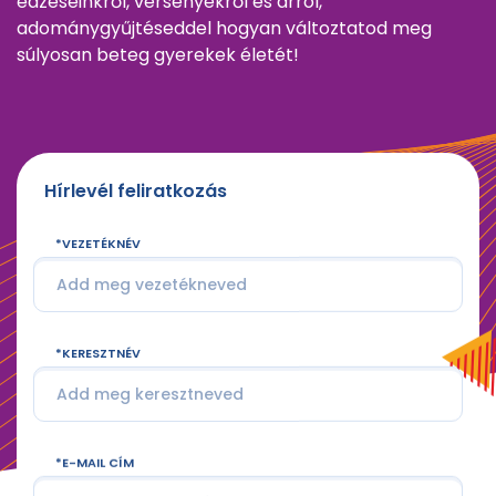
edzéseinkről, versenyekről és arról,
adománygyűjtéseddel hogyan változtatod meg
súlyosan beteg gyerekek életét!
Hírlevél feliratkozás
VEZETÉKNÉV
KERESZTNÉV
E-MAIL CÍM