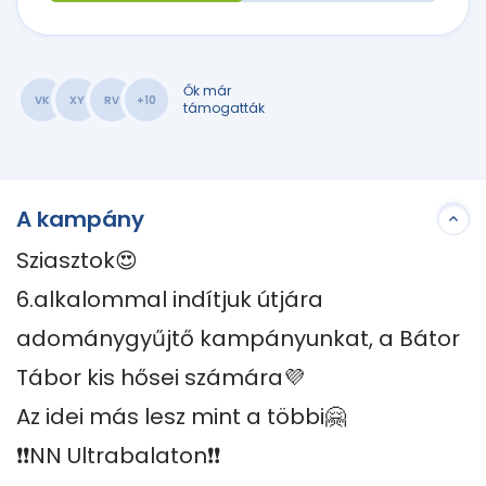
Ők már
VK
XY
RV
+10
támogatták
A kampány
Sziasztok😍

6.alkalommal indítjuk útjára 
adománygyűjtő kampányunkat, a Bátor 
Tábor kis hősei számára💜

Az idei más lesz mint a többi🤗

❗️❗️NN Ultrabalaton❗️❗️
