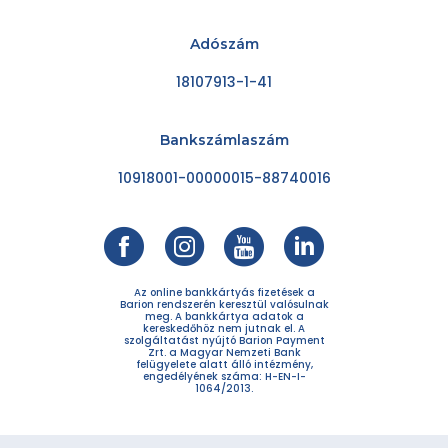
Adószám
18107913-1-41
Bankszámlaszám
10918001-00000015-88740016
Az online bankkártyás fizetések a
Barion rendszerén keresztül valósulnak
meg. A bankkártya adatok a
kereskedőhöz nem jutnak el. A
szolgáltatást nyújtó Barion Payment
Zrt. a Magyar Nemzeti Bank
felügyelete alatt álló intézmény,
engedélyének száma: H-EN-I-
1064/2013.