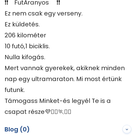
❗️❗️    FutAranyos     ❗️❗️

Ez nem csak egy verseny.

Ez küldetés. 

206 kilométer

10 futó,1 biciklis.

Nulla kifogás.

Mert vannak gyerekek, akiknek minden 
nap egy ultramaraton. Mi most értünk 
futunk.

Támogass Minket-és legyél Te is a 
csapat része💜🏃‍♀️🏃🚴‍♀️
Blog (0)