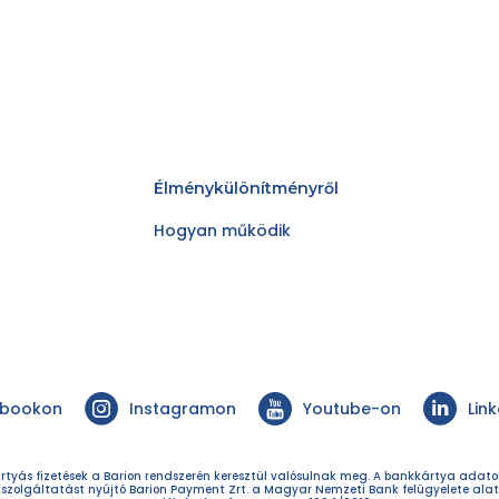
Élménykülönítményről
Hogyan működik
ebookon
Instagramon
Youtube-on
Lin
rtyás fizetések a Barion rendszerén keresztül valósulnak meg. A bankkártya adat
 szolgáltatást nyújtó Barion Payment Zrt. a Magyar Nemzeti Bank felügyelete alat