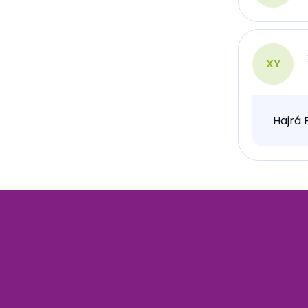
XY
Hajrá 