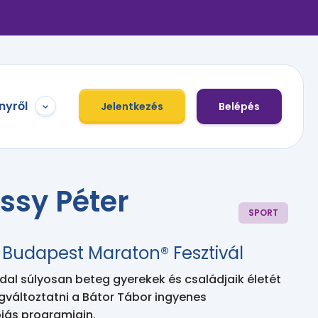
nyről
Jelentkezés
Belépés
ssy Péter
SPORT
 Budapest Maraton® Fesztivál
l súlyosan beteg gyerekek és családjaik életét
gváltoztatni a Bátor Tábor ingyenes
iás programjain.