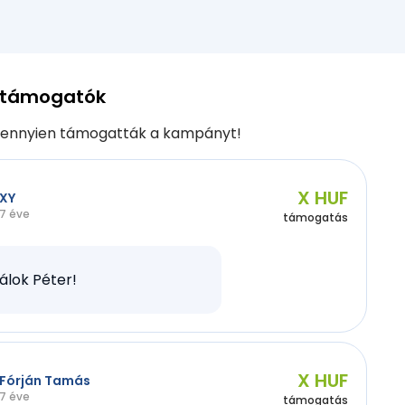
 támogatók
ennyien támogatták a kampányt!
X HUF
XY
7 éve
támogatás
álok Péter!
X HUF
Fórján Tamás
7 éve
támogatás