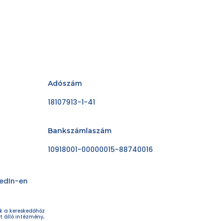
Adószám
18107913-1-41
Bankszámlaszám
10918001-00000015-88740016
kedIn-en
ok a kereskedőhöz
t álló intézmény,