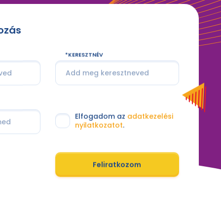
kozás
KERESZTNÉV
Elfogadom az
adatkezelési
nyilatkozatot
.
Feliratkozom