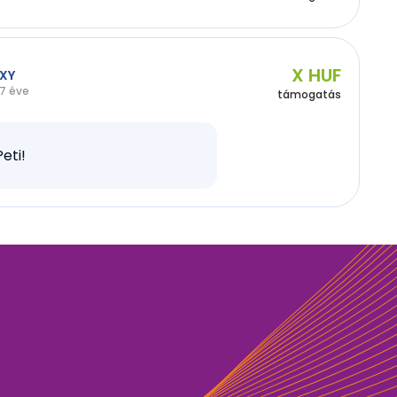
X HUF
XY
7 éve
támogatás
Peti!