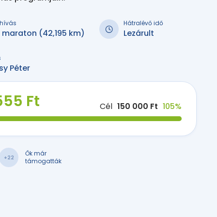
kihívás
Hátralévő idő
i maraton (42,195 km)
Lezárult
s
sy Péter
555 Ft
Cél
150 000 Ft
105%
Ők már
+22
támogatták