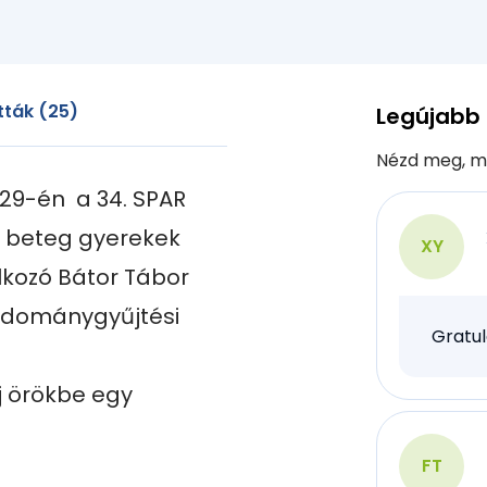
ták (25)
Legújabb
Nézd meg, m
-29-én  a 34. SPAR 
 beteg gyerekek 
XY
kozó Bátor Tábor 
Adománygyűjtési 
Gratul
j örökbe egy 
FT