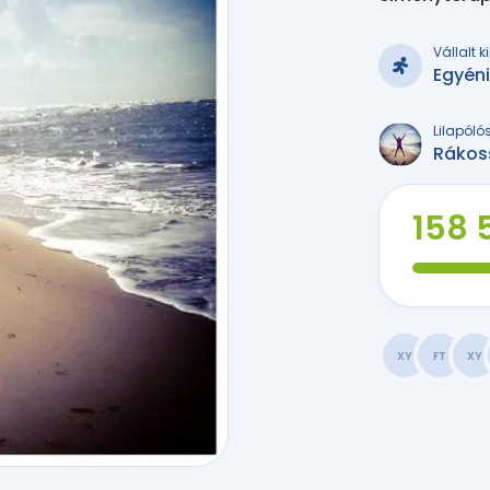
Vállalt 
Egyén
Lilapóló
Rákos
158 
XY
FT
XY