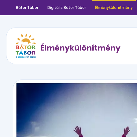
Bátor Tábor
Digitális Bátor Tábor
Élménykülönítmény