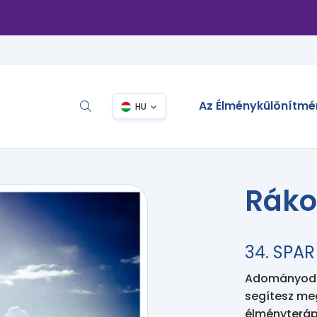
Az Élménykülönítmé
HU
Ráko
34. SPAR
Adományodda
segítesz me
élményteráp