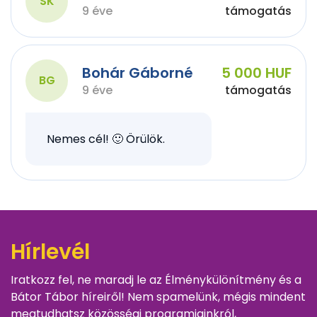
SK
9 éve
támogatás
Bohár Gáborné
5 000 HUF
BG
9 éve
támogatás
Nemes cél! 🙂 Örülök.
Hírlevél
Iratkozz fel, ne maradj le az Élménykülönítmény és a
Bátor Tábor híreiről! Nem spamelünk, mégis mindent
megtudhatsz közösségi programjainkról,