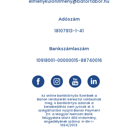
elmenykulonitmeny@batortabor.hu
Adószám
18107913-1-41
Bankszámlaszám
10918001-00000015-88740016
Az online bankkártyás fizetések a
Barion rendszerén keresztül valósulnak
meg. A bankkártya adatok a
kereskedőhöz nem jutnak el. A
szolgáltatást nyújtó Barion Payment
Zrt. a Magyar Nemzeti Bank
felügyelete alatt álló intézmény,
engedélyének száma: H-EN-I-
1064/2013.