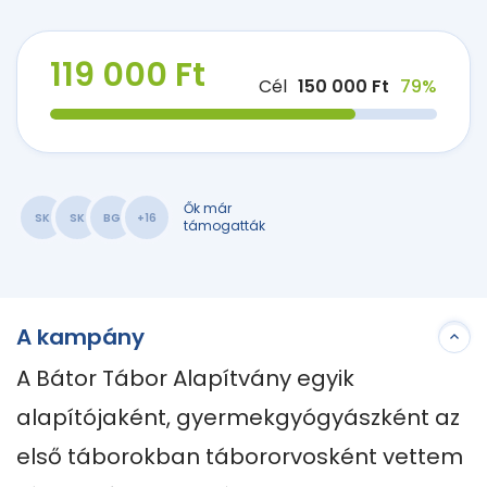
119 000 Ft
Cél
150 000 Ft
79%
Ők már
SK
SK
BG
+16
támogatták
A kampány
A Bátor Tábor Alapítvány egyik 
alapítójaként, gyermekgyógyászként az 
első táborokban tábororvosként vettem 