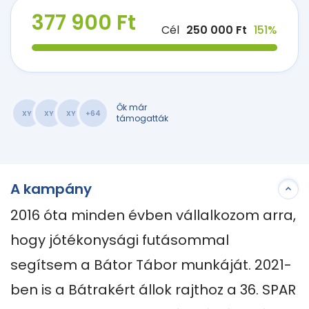
377 900 Ft
Cél
250 000 Ft
151%
Ők már
XY
XY
XY
+64
támogatták
A kampány
2016 óta minden évben vállalkozom arra, 
hogy jótékonysági futásommal 
segítsem a Bátor Tábor munkáját. 2021-
ben is a Bátrakért állok rajthoz a 36. SPAR 