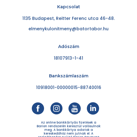
Kapcsolat
1135 Budapest, Reitter Ferenc utca 46-48.
elmenykulonitmeny@batortabor.hu
Adószám
18107913-1-41
Bankszámlaszám
10918001-00000015-88740016
Az online bankkártyás fizetések a
Barion rendszerén keresztül valósulnak
meg. A bankkártya adatok a
kereskedőhöz nem jutnak el. A