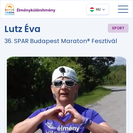
HU
Lutz Éva
SPORT
36. SPAR Budapest Maraton® Fesztivál