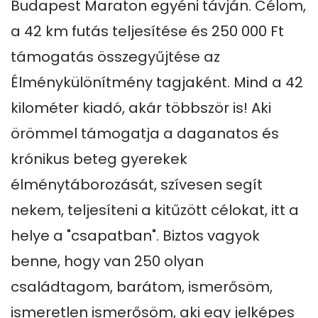
Budapest Maraton egyéni távján. Célom, 
a 42 km futás teljesítése és 250 000 Ft 
támogatás összegyűjtése az 
Élménykülönítmény tagjaként. Mind a 42 
kilométer kiadó, akár többször is! Aki 
örömmel támogatja a daganatos és 
krónikus beteg gyerekek 
élménytáborozását, szívesen segít 
nekem, teljesíteni a kitűzött célokat, itt a 
helye a "csapatban". Biztos vagyok 
benne, hogy van 250 olyan 
családtagom, barátom, ismerősöm, 
ismeretlen ismerősöm, aki egy jelképes 