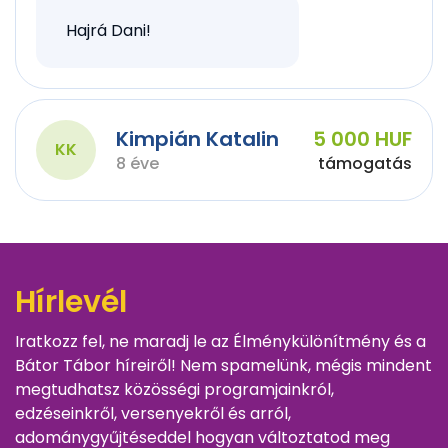
Hajrá Dani!
Kimpián Katalin
5 000 HUF
KK
8 éve
támogatás
Hírlevél
Iratkozz fel, ne maradj le az Élménykülönítmény és a
Bátor Tábor híreiről! Nem spamelünk, mégis mindent
megtudhatsz közösségi programjainkról,
edzéseinkről, versenyekről és arról,
adománygyűjtéseddel hogyan változtatod meg