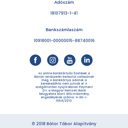
Adószám
18107913-1-41
Bankszámlaszám
10918001-00000015-88740016
Az online bankkártyás fizetések a
Barion rendszerén keresztül valósulnak
meg. A bankkártya adatok a
kereskedőhöz nem jutnak el. A
szolgáltatást nyújtó Barion Payment
Zrt. a Magyar Nemzeti Bank
felügyelete alatt álló intézmény,
engedélyének száma: H-EN-I-
1064/2013.
© 2018 Bátor Tábor Alapítvány