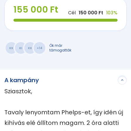
155 000 Ft
Cél
150 000 Ft
103%
Ők már
KK
KI
KK
+14
támogatták
A kampány
Sziasztok,

Tavaly lenyomtam Phelps-et, így idén új 
kihívás elé állítom magam. 2 óra alatti 