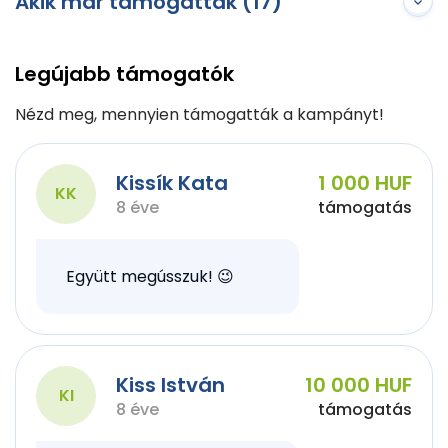
Akik már támogatták (17)
Legújabb támogatók
Nézd meg, mennyien támogatták a kampányt!
Kissík Kata
1 000 HUF
KK
8 éve
támogatás
Együtt megússzuk! 😉
Kiss István
10 000 HUF
KI
8 éve
támogatás