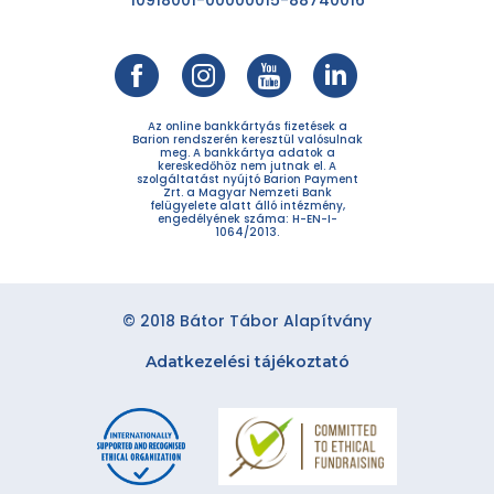
10918001-00000015-88740016
Az online bankkártyás fizetések a
Barion rendszerén keresztül valósulnak
meg. A bankkártya adatok a
kereskedőhöz nem jutnak el. A
szolgáltatást nyújtó Barion Payment
Zrt. a Magyar Nemzeti Bank
felügyelete alatt álló intézmény,
engedélyének száma: H-EN-I-
1064/2013.
© 2018 Bátor Tábor Alapítvány
Adatkezelési tájékoztató