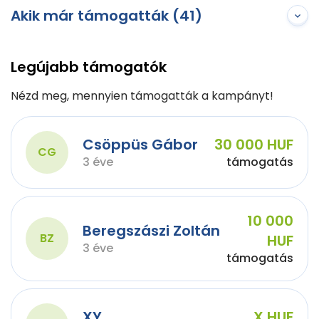
Akik már támogatták (41)
Legújabb támogatók
Nézd meg, mennyien támogatták a kampányt!
Csöppüs Gábor
30 000 HUF
CG
3 éve
támogatás
10 000
Beregszászi Zoltán
BZ
HUF
3 éve
támogatás
XY
X HUF