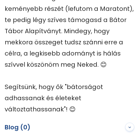
keményebb részét (lefutom a Maratont), 
te pedig légy szíves támogasd a Bátor 
Tábor Alapítványt. Mindegy, hogy 
mekkora összeget tudsz szánni erre a 
célra, a legkisebb adományt is hálás 
szívvel köszönöm meg Neked. 😊

Segítsünk, hogy ők "bátorságot 
adhassanak és életeket 
változtathassanak"! 😊
Blog (0)