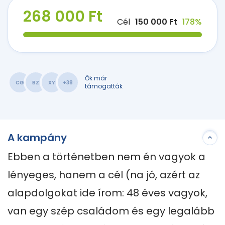
268 000 Ft
Cél
150 000 Ft
178%
Ők már
CG
BZ
XY
+38
támogatták
A kampány
Ebben a történetben nem én vagyok a 
lényeges, hanem a cél (na jó, azért az 
alapdolgokat ide írom: 48 éves vagyok, 
van egy szép családom és egy legalább 