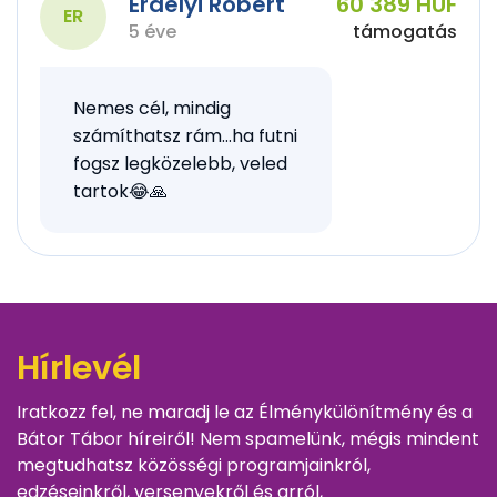
Erdélyi Róbert
60 389 HUF
ER
5 éve
támogatás
Nemes cél, mindig
számíthatsz rám…ha futni
fogsz legközelebb, veled
tartok😂🙏
Hírlevél
Iratkozz fel, ne maradj le az Élménykülönítmény és a
Bátor Tábor híreiről! Nem spamelünk, mégis mindent
megtudhatsz közösségi programjainkról,
edzéseinkről, versenyekről és arról,