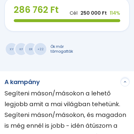
286 762 Ft
Cél
250 000 Ft
114%
Ők már
XY
KF
ER
+22
támogatták
A kampány
Segíteni máson/másokon a lehető 
legjobb amit a mai világban tehetünk. 
Segíteni máson/másokon, és magadon 
is még ennél is jobb - idén átúszom a 