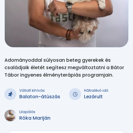
Adományoddal súlyosan beteg gyerekek és
családjaik életét segítesz megváltoztatni a Bátor
Tábor ingyenes élményterápiás programjain.
Vállalt kihívás
Hátralévő idő
Balaton-átúszás
Lezárult
Lilapólós
Róka Mariján