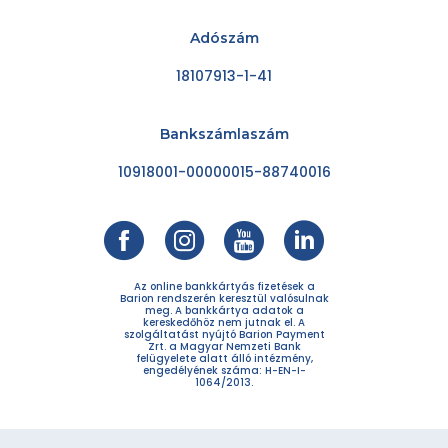
Adószám
18107913-1-41
Bankszámlaszám
10918001-00000015-88740016
Az online bankkártyás fizetések a
Barion rendszerén keresztül valósulnak
meg. A bankkártya adatok a
kereskedőhöz nem jutnak el. A
szolgáltatást nyújtó Barion Payment
Zrt. a Magyar Nemzeti Bank
felügyelete alatt álló intézmény,
engedélyének száma: H-EN-I-
1064/2013.