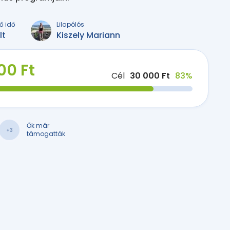
ő idő
Lilapólós
lt
Kiszely Mariann
00 Ft
Cél
30 000 Ft
83%
Ők már
+3
támogatták