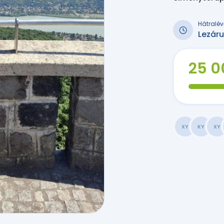
Hátralév
Lezáru
25 0
XY
KY
XY