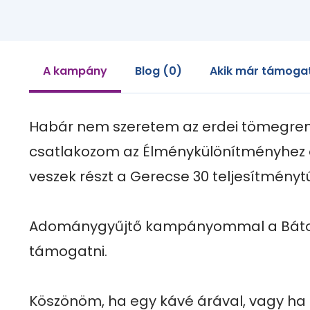
A kampány
Blog (0)
Akik már támogat
Habár nem szeretem az erdei tömegrend
csatlakozom az Élménykülönítményhez és 
veszek részt a Gerecse 30 teljesítménytú
Adománygyűjtő kampányommal a Bátor
támogatni.

Köszönöm, ha egy kávé árával, vagy ha 