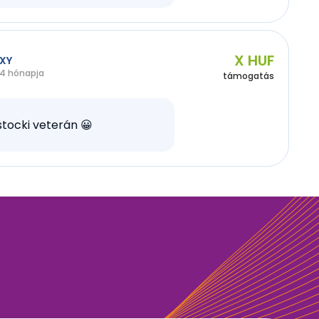
X HUF
XY
4 hónapja
támogatás
tocki veterán 😀