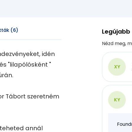
ták (6)
Legújabb
Nézd meg, m
ezvényeket, idén 
"lilapólósként " 
XY
rán.

 Tábort szeretném 
KY
Found
teheted annál 