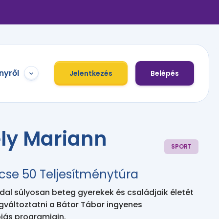
nyről
Jelentkezés
Belépés
ely Mariann
SPORT
cse 50 Teljesítménytúra
l súlyosan beteg gyerekek és családjaik életét
gváltoztatni a Bátor Tábor ingyenes
iás programjain.