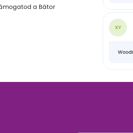
támogatod a Bátor 
XY
Woods