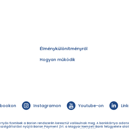
Élménykülönítményről
Hogyan működik
ebookon
Instagramon
Youtube-on
Lin
rtyás fizetések a Barion rendszerén keresztül valósulnak meg. A bankkártya adat
 szolgáltatást nyújtó Barion Payment Zrt. a Magyar Nemzeti Bank felügyelete alat