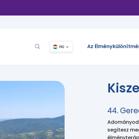
Az Élménykülönítmé
HU
Kisz
44. Gere
Adományodda
segítesz me
élményteráp