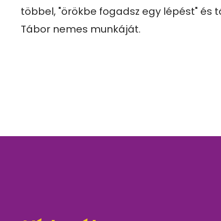
többel, "örökbe fogadsz egy lépést" és 
Tábor nemes munkáját.