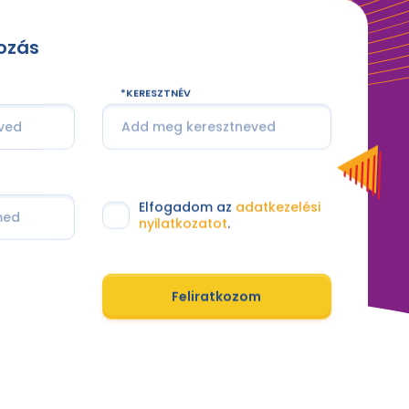
kozás
KERESZTNÉV
Elfogadom az
adatkezelési
nyilatkozatot
.
Feliratkozom