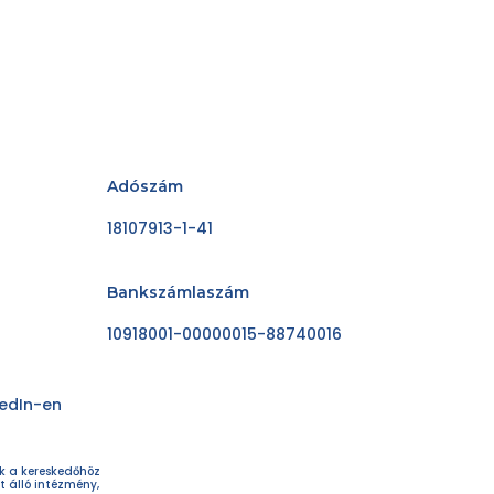
Adószám
18107913-1-41
Bankszámlaszám
10918001-00000015-88740016
kedIn-en
ok a kereskedőhöz
t álló intézmény,