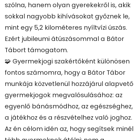
szólna, hanem olyan gyerekekről is, akik 
sokkal nagyobb kihívásokat győznek le, 
mint egy 5,2 kilométeres nyíltvízi úszás. 
Ezért jubileumi átúszásommal a Bátor 
Tábort támogatom.

🧩 Gyermekjogi szakértőként különösen 
fontos számomra, hogy a Bátor Tábor 
munkája közvetlenül hozzájárul alapvető 
gyermekjogok megvalósulásához: az 
egyenlő bánásmódhoz, az egészséghez, 
a játékhoz és a részvételhez való joghoz. 
Az én célom idén az, hogy segítsek minél 