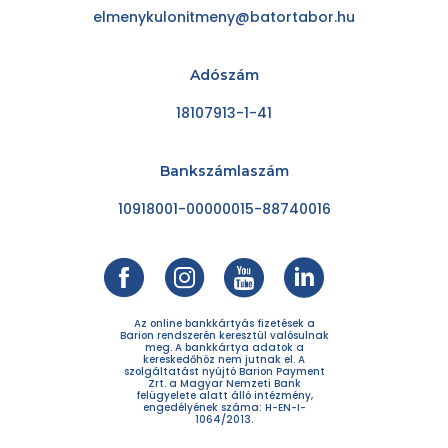
elmenykulonitmeny@batortabor.hu
Adószám
18107913-1-41
Bankszámlaszám
10918001-00000015-88740016
Az online bankkártyás fizetések a
Barion rendszerén keresztül valósulnak
meg. A bankkártya adatok a
kereskedőhöz nem jutnak el. A
szolgáltatást nyújtó Barion Payment
Zrt. a Magyar Nemzeti Bank
felügyelete alatt álló intézmény,
engedélyének száma: H-EN-I-
1064/2013.