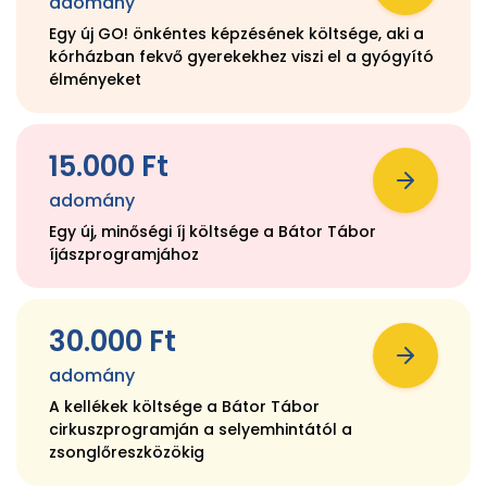
adomány
Egy új GO! önkéntes képzésének költsége, aki a
kórházban fekvő gyerekekhez viszi el a gyógyító
élményeket
15.000 Ft
adomány
Egy új, minőségi íj költsége a Bátor Tábor
íjászprogramjához
30.000 Ft
adomány
A kellékek költsége a Bátor Tábor
cirkuszprogramján a selyemhintától a
zsonglőreszközökig