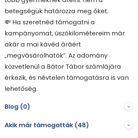
több gyermeknek átélni: nem a 
betegségük határozza meg őket.

💸 Ha szeretnéd támogatni a 
kampányomat, úszókilométereim már 
akár a mai kàvéd àràért 
„megvásárolhatók”. Az adomány 
közvetlenül a Bátor Tábor számlájára 
érkezik, és névtelen támogatásra is van 
lehetőség.
Blog (0)
Akik már támogatták (48)