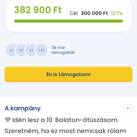
382 900 Ft
Cél
300 000 Ft
127%
Ők már
XY
ST
XY
+45
támogatták
Én is támogatom!
A kampány
💜 Idén lesz a 10. Balaton-átúszásom. 
Szeretném, ha ez most nemcsak rólam 