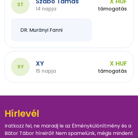
Szabó Tamás
X HUF
ST
14 napja
támogatás
DR. Murányi Fanni
XY
X HUF
XY
15 napja
támogatás
Hírlevél
Iratkozz fel, ne maradj le az Élménykülönítmény és a
Bátor Tábor híreiről! Nem spamelünk, mégis mindent