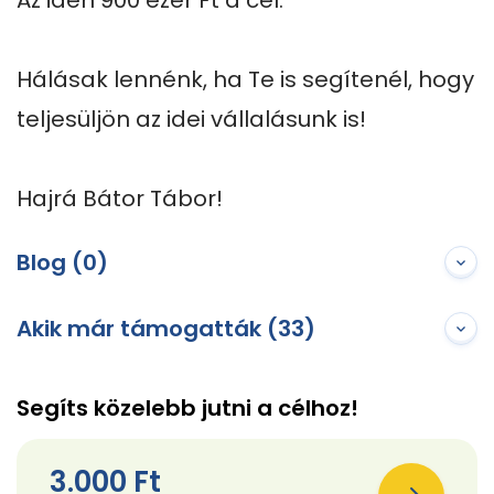
Az idén 900 ezer Ft a cél. 

Hálásak lennénk, ha Te is segítenél, hogy 
teljesüljön az idei vállalásunk is!

Hajrá Bátor Tábor!
Blog (0)
Akik már támogatták (33)
Segíts közelebb jutni a célhoz!
3.000 Ft