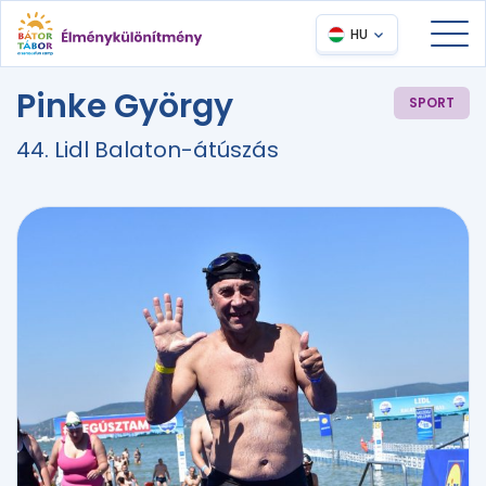
HU
Pinke György
SPORT
44. Lidl Balaton-átúszás