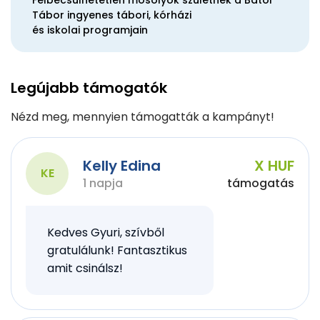
Felbecsülhetetlen mosolyok születnek a Bátor
Tábor ingyenes tábori, kórházi
és iskolai programjain
Legújabb támogatók
Nézd meg, mennyien támogatták a kampányt!
Kelly Edina
X HUF
KE
1 napja
támogatás
Kedves Gyuri, szívből
gratulálunk! Fantasztikus
amit csinálsz!