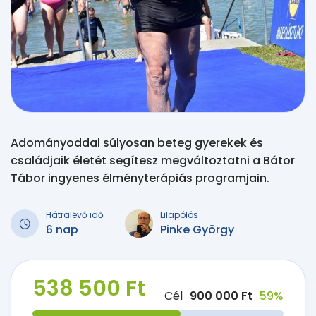
Adományoddal súlyosan beteg gyerekek és
családjaik életét segítesz megváltoztatni a Bátor
Tábor ingyenes élményterápiás programjain.
Hátralévő idő
Lilapólós
6 nap
Pinke György
538 500 Ft
Cél
900 000 Ft
59%