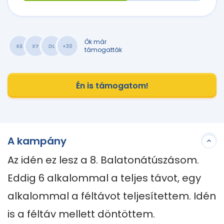
Ők már
KE
XY
DL
+30
támogatták
Én is támogatom!
A kampány
Az idén ez lesz a 8. Balatonátúszásom. 
Eddig 6 alkalommal a teljes távot, egy 
alkalommal a féltávot teljesítettem. Idén 
is a féltáv mellett döntöttem. 
