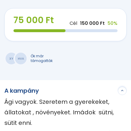
75 000 Ft
Cél
150 000 Ft
50%
Ők már
XY
HVA
támogatták
A kampány
Ági vagyok. Szeretem a gyerekeket, 
állatokat , növényeket. Imádok  sütni, 
sütit enni. 
