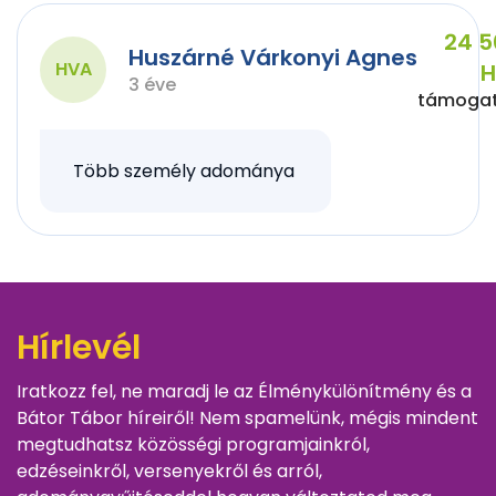
24 5
Huszárné Várkonyi Agnes
HVA
H
3 éve
támoga
Több személy adománya
Hírlevél
Iratkozz fel, ne maradj le az Élménykülönítmény és a
Bátor Tábor híreiről! Nem spamelünk, mégis mindent
megtudhatsz közösségi programjainkról,
edzéseinkről, versenyekről és arról,