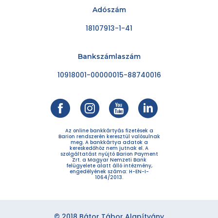
Adószám
18107913-1-41
Bankszámlaszám
10918001-00000015-88740016
Az online bankkártyás fizetések a
Barion rendszerén keresztül valósulnak
meg. A bankkártya adatok a
kereskedőhöz nem jutnak el. A
szolgáltatást nyújtó Barion Payment
Zrt. a Magyar Nemzeti Bank
felügyelete alatt álló intézmény,
engedélyének száma: H-EN-I-
1064/2013.
© 2018 Bátor Tábor Alapítvány