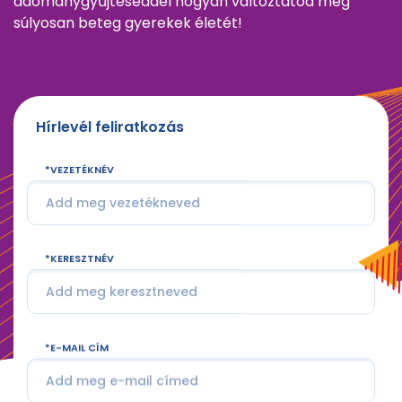
adománygyűjtéseddel hogyan változtatod meg
súlyosan beteg gyerekek életét!
Hírlevél feliratkozás
VEZETÉKNÉV
KERESZTNÉV
E-MAIL CÍM