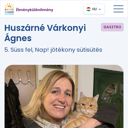
HU
Huszárné Várkonyi
GASZTRO
Ágnes
5. Süss fel, Nap! jótékony sütisütés