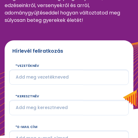
edzéseinkről, versenyekről és arról,
adománygyűjtéseddel hogyan változtatod meg
súlyosan beteg gyerekek életét!
Hírlevél feliratkozás
VEZETÉKNÉV
KERESZTNÉV
E-MAIL CÍM