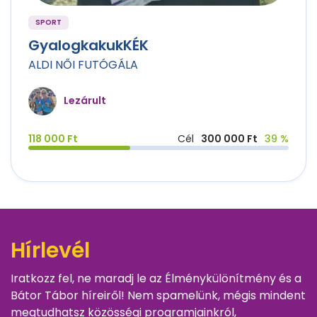
SPORT
GyalogkakukKÉK
ALDI NŐI FUTÓGÁLA
Lezárult
118 000 Ft
Cél
300 000 Ft
39 %
Hírlevél
Iratkozz fel, ne maradj le az Élménykülönítmény és a
Bátor Tábor híreiről! Nem spamelünk, mégis mindent
megtudhatsz közösségi programjainkról,