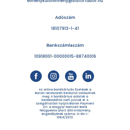
elmenykulonitmeny@batortabor.hu
Adószám
18107913-1-41
Bankszámlaszám
10918001-00000015-88740016
Az online bankkártyás fizetések a
Barion rendszerén keresztül valósulnak
meg. A bankkártya adatok a
kereskedőhöz nem jutnak el. A
szolgáltatást nyújtó Barion Payment
Zrt. a Magyar Nemzeti Bank
felügyelete alatt álló intézmény,
engedélyének száma: H-EN-I-
1064/2013.