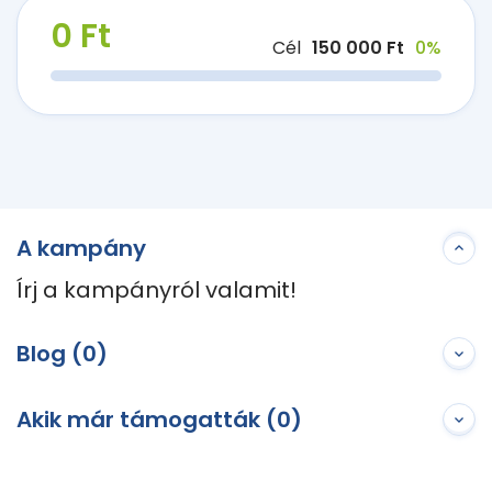
0 Ft
Cél
150 000 Ft
0%
A kampány
Írj a kampányról valamit!
Blog (0)
Akik már támogatták (0)