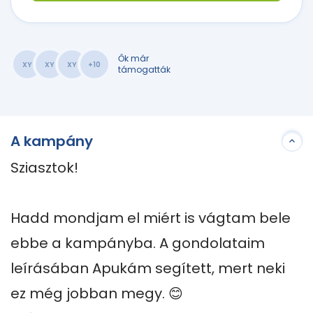
Ők már
XY
XY
XY
+10
támogatták
A kampány
Sziasztok!

Hadd mondjam el miért is vágtam bele 
ebbe a kampányba. A gondolataim 
leírásában Apukám segített, mert neki 
ez még jobban megy. 😊
