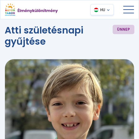
HU
Atti születésnapi
ÜNNEP
gyűjtése