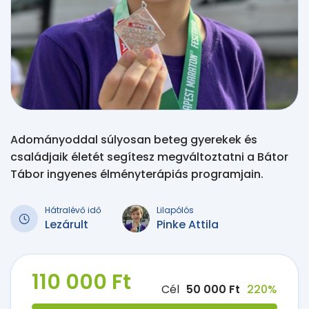
Adományoddal súlyosan beteg gyerekek és
családjaik életét segítesz megváltoztatni a Bátor
Tábor ingyenes élményterápiás programjain.
Hátralévő idő
Lilapólós
Lezárult
Pinke Attila
110 000 Ft
Cél
50 000 Ft
220%