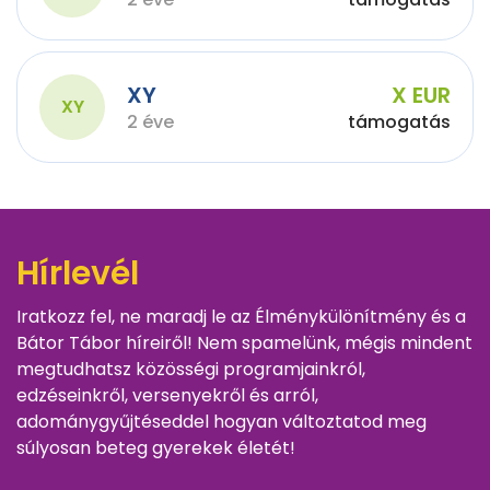
XY
X EUR
XY
2 éve
támogatás
Hírlevél
Iratkozz fel, ne maradj le az Élménykülönítmény és a
Bátor Tábor híreiről! Nem spamelünk, mégis mindent
megtudhatsz közösségi programjainkról,
edzéseinkről, versenyekről és arról,
adománygyűjtéseddel hogyan változtatod meg
súlyosan beteg gyerekek életét!