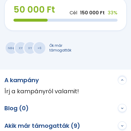
50 000 Ft
Cél
150 000 Ft
33%
Ők már
NB�
XY
XY
+6
támogatták
A kampány
Írj a kampányról valamit!
Blog (0)
Akik már támogatták (9)