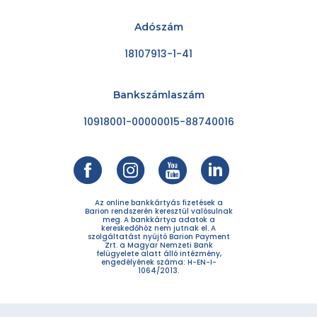
Adószám
18107913-1-41
Bankszámlaszám
10918001-00000015-88740016
Az online bankkártyás fizetések a
Barion rendszerén keresztül valósulnak
meg. A bankkártya adatok a
kereskedőhöz nem jutnak el. A
szolgáltatást nyújtó Barion Payment
Zrt. a Magyar Nemzeti Bank
felügyelete alatt álló intézmény,
engedélyének száma: H-EN-I-
1064/2013.