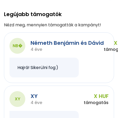
Legújabb támogatók
Nézd meg, mennyien támogatták a kampányt!
Németh Benjámin és Dávid
X
NB�
4 éve
támog
Hajrá! Sikerülni fog:)
XY
X HUF
XY
4 éve
támogatás