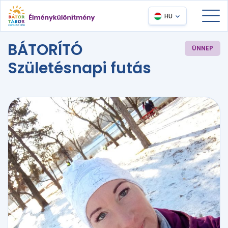
HU
BÁTORÍTÓ
ÜNNEP
Születésnapi futás