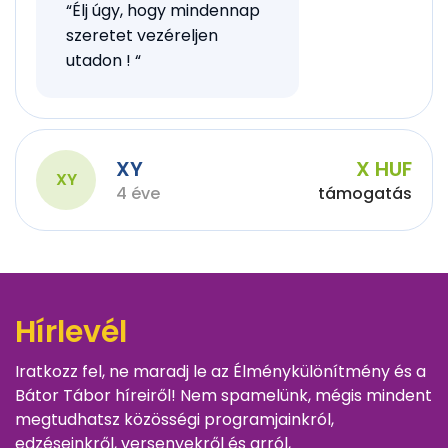
“Élj úgy, hogy mindennap
szeretet vezéreljen
utadon ! “
XY
X HUF
XY
4 éve
támogatás
Hírlevél
Iratkozz fel, ne maradj le az Élménykülönítmény és a
Bátor Tábor híreiről! Nem spamelünk, mégis mindent
megtudhatsz közösségi programjainkról,
edzéseinkről, versenyekről és arról,