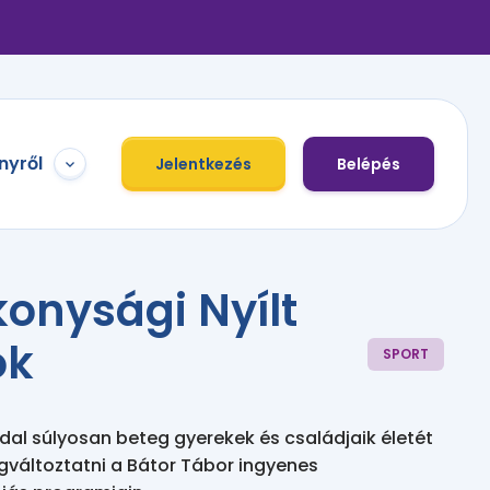
nyről
Jelentkezés
Belépés
konysági Nyílt
ok
SPORT
l súlyosan beteg gyerekek és családjaik életét
gváltoztatni a Bátor Tábor ingyenes