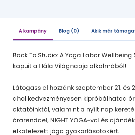
A kampány
Blog (0)
Akik már támogat
Back To Studio: A Yoga Labor Wellbeing 
kapuit a Hála Világnapja alkalmából!

Látogass el hozzánk szeptember 21. és 2
ahol kedvezményesen kipróbálhatod órá
oktatóinktól, valamint a nyílt nap kereté
órarenddel, NIGHT YOGA-val és ajándéko
elkötelezett jóga gyakorlásotokért. 
