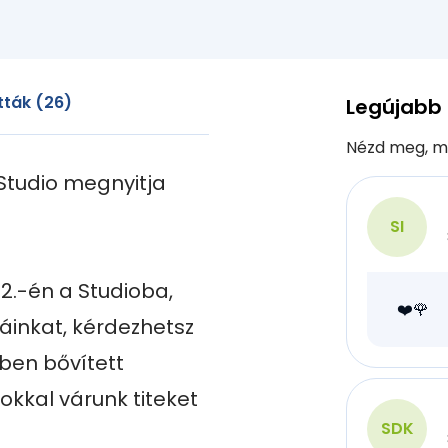
ták (26)
Legújabb
Nézd meg, m
Studio megnyitja 
SI
2.-én a Studioba, 
❤️🌹
inkat, kérdezhetsz 
ben bővített 
kkal várunk titeket 
SDK