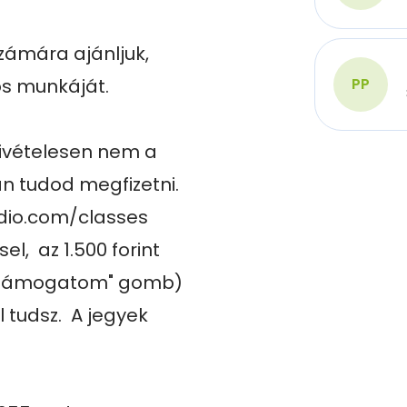
zámára ajánljuk, 
s munkáját.

PP
kivételesen nem a 
tudod megfizetni. 
dio.com/classes 
,  az 1.500 forint 
s Támogatom" gomb) 
tudsz.  A jegyek 