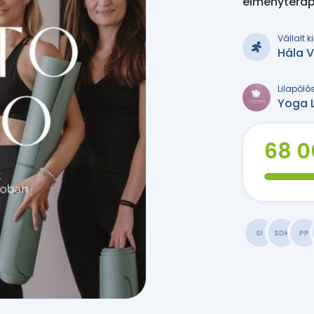
élményteráp
Vállalt 
Hála 
Lilapóló
Yoga 
68 0
SI
SDK
PP