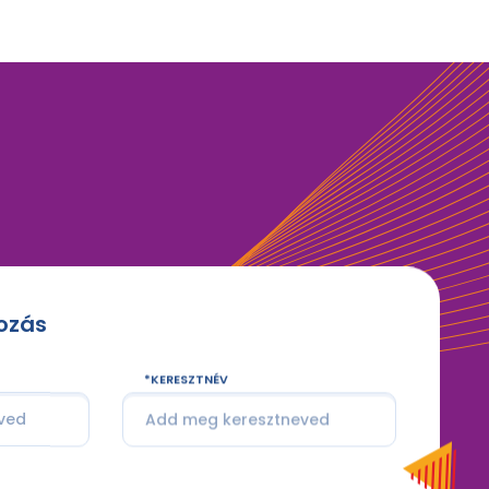
kozás
KERESZTNÉV