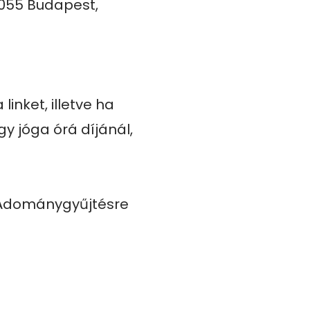
055 Budapest, 
inket, illetve ha 
y jóga órá díjánál, 
Adománygyűjtésre 