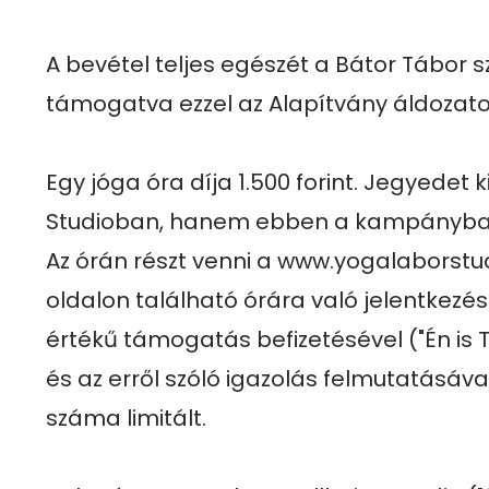
A bevétel teljes egészét a Bátor Tábor s
támogatva ezzel az Alapítvány áldozato
Egy jóga óra díja 1.500 forint. Jegyedet 
Studioban, hanem ebben a kampányban 
Az órán részt venni a www.yogalaborstu
oldalon található órára való jelentkezéssel
értékű támogatás befizetésével ("Én i
és az erről szóló igazolás felmutatásával 
száma limitált.
