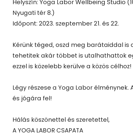
Helyszín: Yoga Labor Wellbeing Studio (1
Nyugati tér 8.) 

Időpont: 2023. szeptember 21. és 22.

Kérünk téged, oszd meg barátaiddal is a l
tehetitek akár többet is utalhathattok eg
ezzel is közelebb kerülve a közös célhoz!

Légy részese a Yoga Labor élménynek. 
és jógára fel!

Hálás köszönettel és szeretettel,

A YOGA LABOR CSAPATA