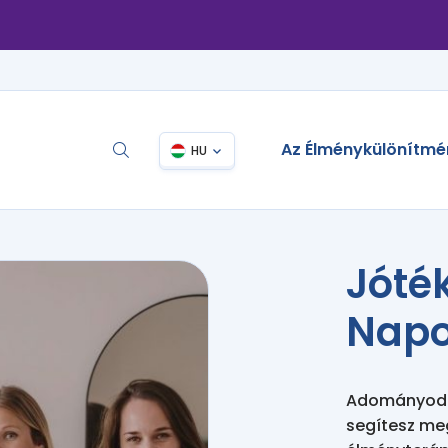
Az Élménykülönítmé
HU
Jóté
Nap
Adományodda
segítesz me