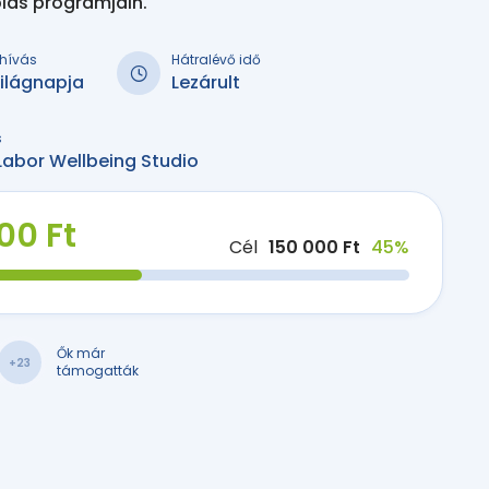
iás programjain.
kihívás
Hátralévő idő
Világnapja
Lezárult
s
Labor Wellbeing Studio
00 Ft
Cél
150 000 Ft
45%
Ők már
+23
támogatták