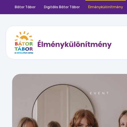
Bátor Tábor
Digitális Bátor Tábor
Élménykülönítmény