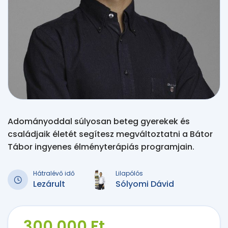
Adományoddal súlyosan beteg gyerekek és
családjaik életét segítesz megváltoztatni a Bátor
Tábor ingyenes élményterápiás programjain.
Hátralévő idő
Lilapólós
Lezárult
Sólyomi Dávid
300 000 Ft