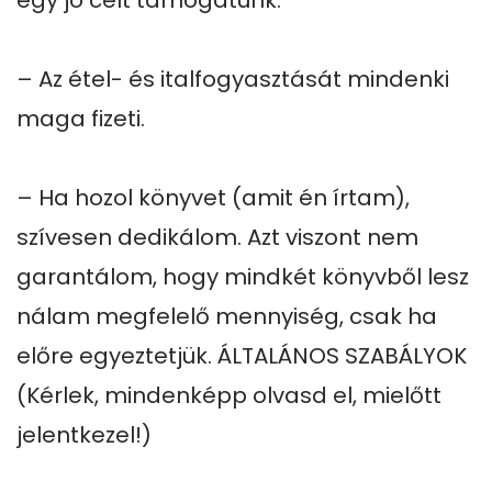
egy jó célt támogatunk.

– Az étel- és italfogyasztását mindenki 
maga fizeti.

– Ha hozol könyvet (amit én írtam), 
szívesen dedikálom. Azt viszont nem 
garantálom, hogy mindkét könyvből lesz 
nálam megfelelő mennyiség, csak ha 
előre egyeztetjük. ÁLTALÁNOS SZABÁLYOK 
(Kérlek, mindenképp olvasd el, mielőtt 
jelentkezel!)
