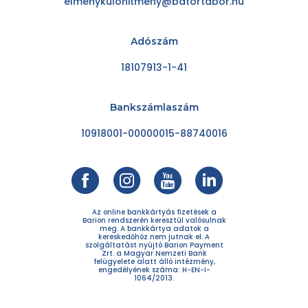
elmenykulonitmeny@batortabor.hu
Adószám
18107913-1-41
Bankszámlaszám
10918001-00000015-88740016
Az online bankkártyás fizetések a
Barion rendszerén keresztül valósulnak
meg. A bankkártya adatok a
kereskedőhöz nem jutnak el. A
szolgáltatást nyújtó Barion Payment
Zrt. a Magyar Nemzeti Bank
felügyelete alatt álló intézmény,
engedélyének száma: H-EN-I-
1064/2013.