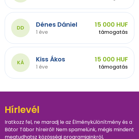
Dénes Dániel
15 000 HUF
DD
1 éve
támogatás
Kiss Ákos
15 000 HUF
KÁ
1 éve
támogatás
Hírlevél
Iratkozz fel, ne maradj le az Élménykülönítmény és a
Bátor Tábor híreiről! Nem spamelünk, mégis mindent
megtudhatsz közösségi programjainkról,