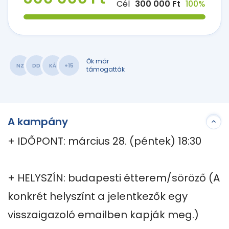
Cél
300 000 Ft
100%
Ők már
NZ
DD
KÁ
+15
támogatták
A kampány
+ IDŐPONT: március 28. (péntek) 18:30

+ HELYSZÍN: budapesti étterem/söröző (A 
konkrét helyszínt a jelentkezők egy 
visszaigazoló emailben kapják meg.)
