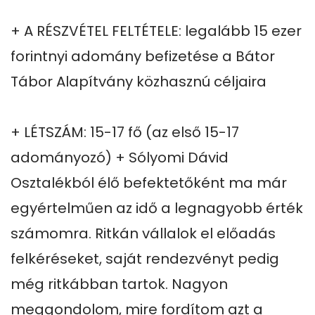
+ A RÉSZVÉTEL FELTÉTELE: legalább 15 ezer 
forintnyi adomány befizetése a Bátor 
Tábor Alapítvány közhasznú céljaira

+ LÉTSZÁM: 15-17 fő (az első 15-17 
adományozó) + Sólyomi Dávid 
Osztalékból élő befektetőként ma már 
egyértelműen az idő a legnagyobb érték 
számomra. Ritkán vállalok el előadás 
felkéréseket, saját rendezvényt pedig 
még ritkábban tartok. Nagyon 
meggondolom, mire fordítom azt a 