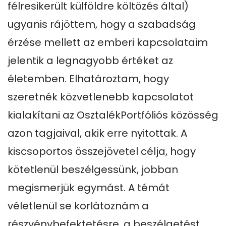
félresikerült külföldre költözés által) 
ugyanis rájöttem, hogy a szabadság 
érzése mellett az emberi kapcsolataim 
jelentik a legnagyobb értéket az 
életemben. Elhatároztam, hogy 
szeretnék közvetlenebb kapcsolatot 
kialakítani az OsztalékPortfóliós közösség 
azon tagjaival, akik erre nyitottak. A 
kiscsoportos összejövetel célja, hogy 
kötetlenül beszélgessünk, jobban 
megismerjük egymást. A témát 
véletlenül se korlátoznám a 
részvénybefektetésre, a beszélgetést 