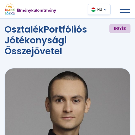
HU
OsztalékPortfóliós
EGYÉB
Jótékonysági
Összejövetel