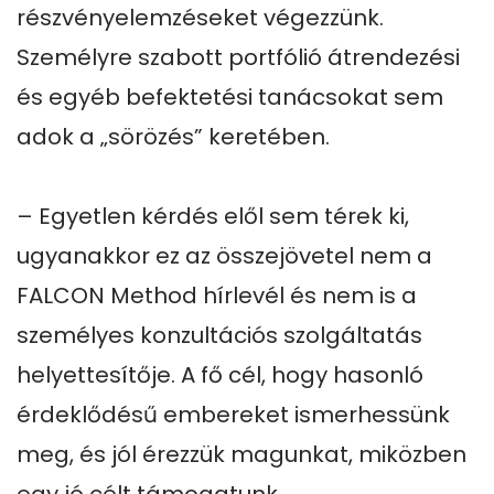
részvényelemzéseket végezzünk. 
Személyre szabott portfólió átrendezési 
és egyéb befektetési tanácsokat sem 
adok a „sörözés” keretében.

– Egyetlen kérdés elől sem térek ki, 
ugyanakkor ez az összejövetel nem a 
FALCON Method hírlevél és nem is a 
személyes konzultációs szolgáltatás 
helyettesítője. A fő cél, hogy hasonló 
érdeklődésű embereket ismerhessünk 
meg, és jól érezzük magunkat, miközben 