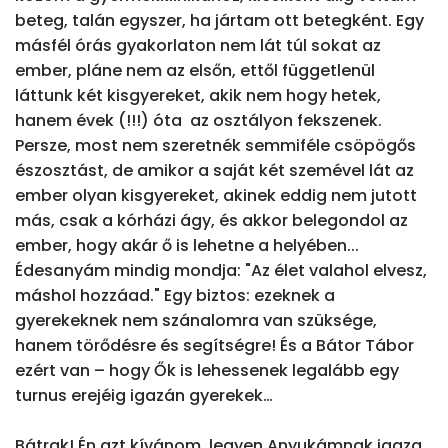
beteg, talán egyszer, ha jártam ott betegként. Egy 
másfél órás gyakorlaton nem lát túl sokat az 
ember, pláne nem az elsőn, ettől függetlenül 
láttunk két kisgyereket, akik nem hogy hetek, 
hanem évek (!!!) óta  az osztályon fekszenek. 
Persze, most nem szeretnék semmiféle csöpögős 
észosztást, de amikor a saját két szemével lát az 
ember olyan kisgyereket, akinek eddig nem jutott 
más, csak a kórházi ágy, és akkor belegondol az 
ember, hogy akár ő is lehetne a helyében... 
Édesanyám mindig mondja: "Az élet valahol elvesz, 
máshol hozzáad." Egy biztos: ezeknek a 
gyerekeknek nem szánalomra van szüksége, 
hanem törődésre és segítségre! És a Bátor Tábor 
ezért van – hogy Ők is lehessenek legalább egy 
turnus erejéig igazán gyerekek…

Bátrak! Én azt kívánom, legyen Anyukámnak igaza, 