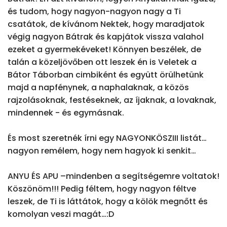
és tudom, hogy nagyon-nagyon nagy a Ti 
csatátok, de kívánom Nektek, hogy maradjatok 
végig nagyon Bátrak és kapjátok vissza valahol 
ezeket a gyermekéveket! Könnyen beszélek, de 
talán a közeljövőben ott leszek én is Veletek a 
Bátor Táborban cimbiként és együtt örülhetünk 
majd a napfénynek, a naphalaknak, a közös 
rajzolásoknak, festéseknek, az íjaknak, a lovaknak, 
mindennek - és egymásnak.

És most szeretnék írni egy NAGYONKÖSZIII listát… 
nagyon remélem, hogy nem hagyok ki senkit…

ANYU ÉS APU –mindenben a segítségemre voltatok! 
Köszönöm!!! Pedig féltem, hogy nagyon féltve 
leszek, de Ti is láttátok, hogy a kölök megnőtt és 
komolyan veszi magát…:D
