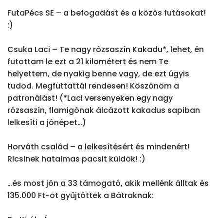
FutaPécs SE – a befogadást és a közös futásokat! 
:)

Csuka Laci – Te nagy rózsaszín Kakadu*, lehet, én 
futottam le ezt a 21 kilométert és nem Te 
helyettem, de nyakig benne vagy, de ezt úgyis 
tudod. Megfuttattál rendesen! Köszönöm a 
patronálást! (*Laci versenyeken egy nagy 
rózsaszín, flamigónak álcázott kakadus sapiban 
lelkesíti a jónépet…)

Horváth család – a lelkesítésért és mindenért! 
Ricsinek hatalmas pacsit küldök! :)

…és most jön a 33 támogató, akik mellénk álltak és 
135.000 Ft-ot gyűjtöttek a Bátraknak:
