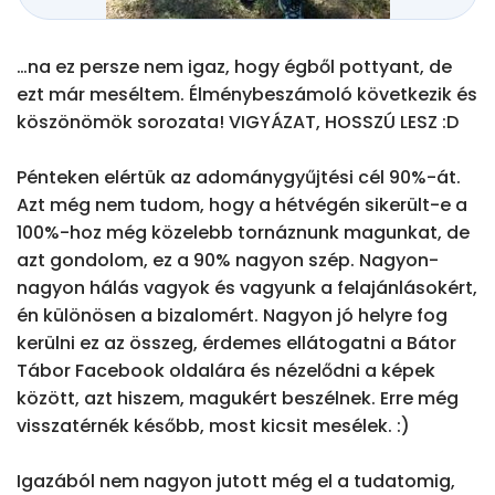
…na ez persze nem igaz, hogy égből pottyant, de 
ezt már meséltem. Élménybeszámoló következik és 
köszönömök sorozata! VIGYÁZAT, HOSSZÚ LESZ :D

Pénteken elértük az adománygyűjtési cél 90%-át. 
Azt még nem tudom, hogy a hétvégén sikerült-e a 
100%-hoz még közelebb tornáznunk magunkat, de 
azt gondolom, ez a 90% nagyon szép. Nagyon-
nagyon hálás vagyok és vagyunk a felajánlásokért, 
én különösen a bizalomért. Nagyon jó helyre fog 
kerülni ez az összeg, érdemes ellátogatni a Bátor 
Tábor Facebook oldalára és nézelődni a képek 
között, azt hiszem, magukért beszélnek. Erre még 
visszatérnék később, most kicsit mesélek. :)

Igazából nem nagyon jutott még el a tudatomig, 