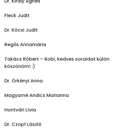
Dr. Király Ágnes

Fleck Judit

Dr. Kócsi Judit

Regős Annamária

Takács Róbert – Robi, kedves soraidat külön 
köszönöm! :)

Dr. Örkényi Anna

Magyarné Andics Marianna

Hontvári Lívia

Dr. Czopf László
