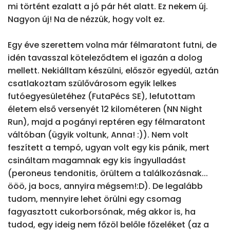
mi történt ezalatt a jó pár hét alatt. Ez nekem új. 
Nagyon új! Na de nézzük, hogy volt ez.

Egy éve szerettem volna már félmaratont futni, de 
idén tavasszal köteleződtem el igazán a dolog 
mellett. Nekiálltam készülni, először egyedül, aztán 
csatlakoztam szülővárosom egyik lelkes 
futóegyesületéhez (FutaPécs SE), lefutottam 
életem első versenyét 12 kilométeren (NN Night 
Run), majd a pogányi reptéren egy félmaratont 
váltóban (ügyik voltunk, Anna! :)). Nem volt 
feszített a tempó, ugyan volt egy kis pánik, mert 
csináltam magamnak egy kis íngyulladást 
(peroneus tendonitis, örültem a találkozásnak... 
ööö, ja bocs, annyira mégsem!:D). De legalább 
tudom, mennyire lehet örülni egy csomag 
fagyasztott cukorborsónak, még akkor is, ha 
tudod, egy ideig nem főzöl belőle főzeléket (az a 