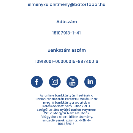
elmenykulonitmeny@batortabor.hu
Adószám
18107913-1-41
Bankszámlaszám
10918001-00000015-88740016
Az online bankkártyás fizetések a
Barion rendszerén keresztül valósulnak
meg. A bankkártya adatok a
kereskedőhöz nem jutnak el. A
szolgáltatást nyújtó Barion Payment
Zrt. a Magyar Nemzeti Bank
felügyelete alatt álló intézmény,
engedélyének száma: H-EN-I-
1064/2013.