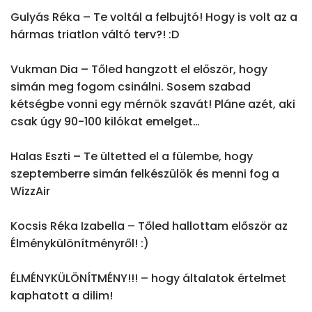
Gulyás Réka – Te voltál a felbujtó! Hogy is volt az a 
hármas triatlon váltó terv?! :D

Vukman Dia – Tőled hangzott el először, hogy 
simán meg fogom csinálni. Sosem szabad 
kétségbe vonni egy mérnök szavát! Pláne azét, aki 
csak úgy 90-100 kilókat emelget…

Halas Eszti – Te ültetted el a fülembe, hogy 
szeptemberre simán felkészülök és menni fog a 
WizzAir

Kocsis Réka Izabella – Tőled hallottam először az 
Élménykülönítményről! :)

ÉLMÉNYKÜLÖNÍTMÉNY!!! – hogy általatok értelmet 
kaphatott a dilim!
