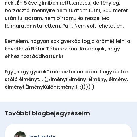
neki. Én 5 éve gimiben rettttenetes, de tényleg, 
borzasztó, mennyire nem tudtam futni, 300 méter 
után fulladtam, nem bírtam… és nesze. Ma 
félmaratonista lettem. Puff. Nem volt lehetetlen.

Remélem, nagyon sok gyerkőc fogja örömét lelni a 
következő Bátor Táborokban! Köszönjük, hogy 
ehhez hozzáadhattunk!

Egy „nagy gyerek” már biztosan kapott egy életre 
szóló élményt... („Élmény! Élmény! Élmény, élmény, 
élmény! ÉlményKülönítmény!!! :)))) )
További blogbejegyzéseim