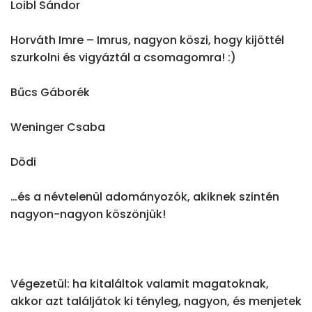
Loibl Sándor

Horváth Imre – Imrus, nagyon köszi, hogy kijöttél 
szurkolni és vigyáztál a csomagomra! :)

Bűcs Gáborék

Weninger Csaba

Dödi

…és a névtelenül adományozók, akiknek szintén 
nagyon-nagyon köszönjük!

Végezetül: ha kitaláltok valamit magatoknak, 
akkor azt találjátok ki tényleg, nagyon, és menjetek 