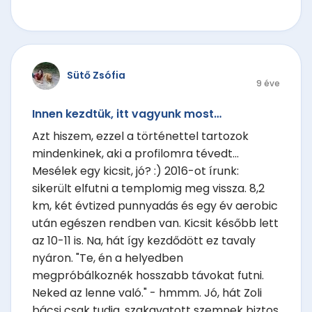
Sütő Zsófia
9 éve
Innen kezdtük, itt vagyunk most…
Azt hiszem, ezzel a történettel tartozok
mindenkinek, aki a profilomra tévedt...
Mesélek egy kicsit, jó? :) 2016-ot írunk:
sikerült elfutni a templomig meg vissza. 8,2
km, két évtized punnyadás és egy év aerobic
után egészen rendben van. Kicsit később lett
az 10-11 is. Na, hát így kezdődött ez tavaly
nyáron. "Te, én a helyedben
megpróbálkoznék hosszabb távokat futni.
Neked az lenne való." - hmmm. Jó, hát Zoli
bácsi csak tudja, szakavatott szemnek biztos