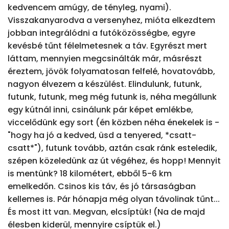
kedvencem amúgy, de tényleg, nyami). 
Visszakanyarodva a versenyhez, mióta elkezdtem 
jobban integrálódni a futóközösségbe, egyre 
kevésbé tűnt félelmetesnek a táv. Egyrészt mert 
láttam, mennyien megcsinálták már, másrészt 
éreztem, jövök folyamatosan felfelé, hovatovább, 
nagyon élvezem a készülést. Elindulunk, futunk, 
futunk, futunk, meg még futunk is, néha megállunk 
egy kútnál inni, csinálunk pár képet emlékbe, 
viccelődünk egy sort (én közben néha énekelek is - 
"hogy ha jó a kedved, üsd a tenyered, *csatt-
csatt*"), futunk tovább, aztán csak ránk esteledik, 
szépen közeledünk az út végéhez, és hopp! Mennyit 
is mentünk? 18 kilométert, ebből 5-6 km 
emelkedőn. Csinos kis táv, és jó társaságban 
kellemes is. Pár hónapja még olyan távolinak tűnt... 
És most itt van. Megvan, elcsíptük! (Na de majd 
élesben kiderül, mennyire csíptük el.)
