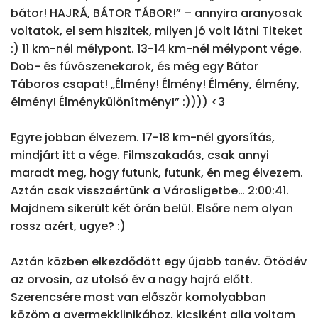
bátor! HAJRÁ, BÁTOR TÁBOR!” – annyira aranyosak 
voltatok, el sem hiszitek, milyen jó volt látni Titeket 
:) 11 km-nél mélypont. 13-14 km-nél mélypont vége. 
Dob- és fúvószenekarok, és még egy Bátor 
Táboros csapat! „Élmény! Élmény! Élmény, élmény, 
élmény! Élménykülönítmény!” :)))) <3

Egyre jobban élvezem. 17-18 km-nél gyorsítás, 
mindjárt itt a vége. Filmszakadás, csak annyi 
maradt meg, hogy futunk, futunk, én meg élvezem. 
Aztán csak visszaértünk a Városligetbe… 2:00:41. 
Majdnem sikerült két órán belül. Elsőre nem olyan 
rossz azért, ugye? :)

Aztán közben elkezdődött egy újabb tanév. Ötödév 
az orvosin, az utolsó év a nagy hajrá előtt. 
Szerencsére most van először komolyabban 
közöm a gyermekklinikához, kicsiként alig voltam 