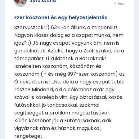
Sütő Zsófia
9 éve
Ezer köszönet és egy helyzetjelentés
Szervusztok! :) 63%-on állunk, a mindeniiiit!
Nagyon klassz dolog ez a csapatmunka, nem
igaz? :) Jó nagy csapat vagyunk ám, nem is
gondolnátok. Az oké, hogy a Zsófi szalad, de a
támogatást Ti küldtétek a Bátraknak!
Ismételten köszönöm, köszönöm és
köszönöm ( - és még 997-szer köszönöm) az
Ő nevükben is! ...Na, de ki a nagy csapat többi
része? Mindenki, aki a célomhoz akár egy
szóval is közelebb vitt. Egy biztatással, közös
futásokkal, jó tanácsokkal, szakmai
segítséggel, a profilom megosztásával...
Külön köszönet jár a Futótársaknak, akik
vigyáznak rám és húznak magukkal,
rengeteget ...