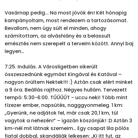
Vasárnap pedig... Na most jövök én! Két hónapig 
kampányoltam, most rendezem a tartozásomat. 
Bevallom, nem úgy sült el minden, ahogy 
számítottam, az alváshiány és a belassult 
emésztés nem szerepelt a terveim között. Annyi baj 
legyen…

7:25. Indulás. A Városligetben sikerült 
összeszednünk egymást Kingával és Katával – 
nagyon örültem Nektek!!! :) Aztán csak elért minket 
a 9 óra. Beállás rajthoz. Négyes hullám. Tervezett 
tempó: 5:30-6:00. TŰŰŰŰT - uccu neki! Több mint 
tízezer ember, napsütés, nagggyonmeleg. 1 km: 
„Gyerünk, ne adjátok fel, már csak 20,1 km, túl 
vagytok a nehezén!” – igazán köszönjük! :D Aztán 3 
km-nél mit látnak szemeim… Egy csapat lila pólós 
fiatal dobbal, skandálják lelkesen: „Ki itt fut, az 