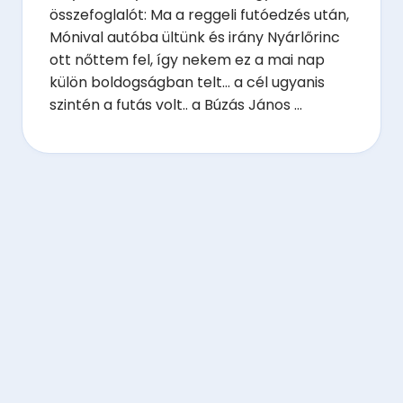
összefoglalót: Ma a reggeli futóedzés után,
Mónival autóba ültünk és irány Nyárlőrinc
ott nőttem fel, így nekem ez a mai nap
külön boldogságban telt… a cél ugyanis
szintén a futás volt.. a Búzás János ...