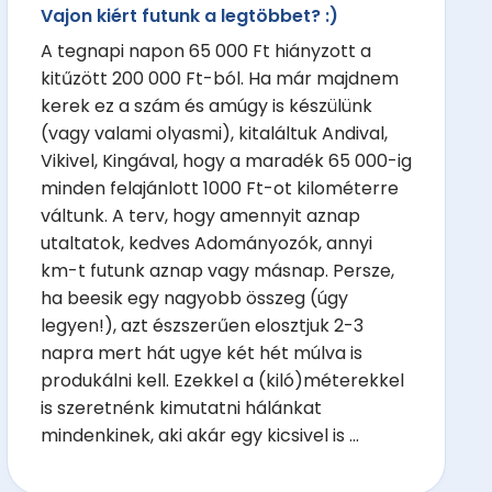
Vajon kiért futunk a legtöbbet? :)
A tegnapi napon 65 000 Ft hiányzott a
kitűzött 200 000 Ft-ból. Ha már majdnem
kerek ez a szám és amúgy is készülünk
(vagy valami olyasmi), kitaláltuk Andival,
Vikivel, Kingával, hogy a maradék 65 000-ig
minden felajánlott 1000 Ft-ot kilométerre
váltunk. A terv, hogy amennyit aznap
utaltatok, kedves Adományozók, annyi
km-t futunk aznap vagy másnap. Persze,
ha beesik egy nagyobb összeg (úgy
legyen!), azt észszerűen elosztjuk 2-3
napra mert hát ugye két hét múlva is
produkálni kell. Ezekkel a (kiló)méterekkel
is szeretnénk kimutatni hálánkat
mindenkinek, aki akár egy kicsivel is ...