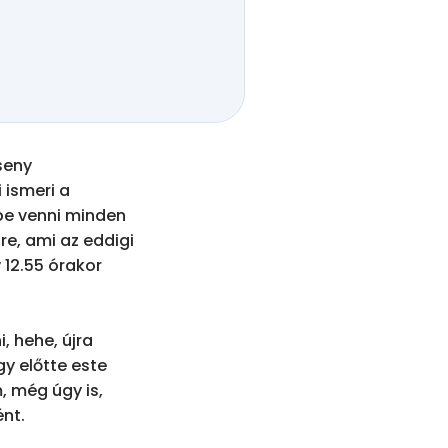
eny 
ismeri a 
be venni minden 
e, ami az eddigi 
2.55 órakor 
, hehe, újra 
y előtte este 
 még úgy is, 
nt.
