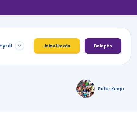
nyről
Jelentkezés
Belépés
Sáfár Kinga
,