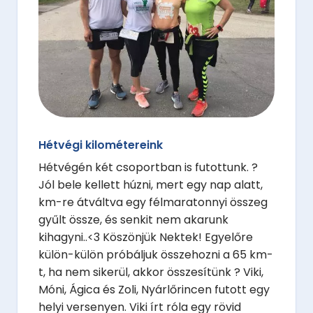
Hétvégi kilométereink
Hétvégén két csoportban is futottunk. ?
Jól bele kellett húzni, mert egy nap alatt,
km-re átváltva egy félmaratonnyi összeg
gyűlt össze, és senkit nem akarunk
kihagyni..<3 Köszönjük Nektek! Egyelőre
külön-külön próbáljuk összehozni a 65 km-
t, ha nem sikerül, akkor összesítünk ? Viki,
Móni, Ágica és Zoli, Nyárlőrincen futott egy
helyi versenyen. Viki írt róla egy rövid