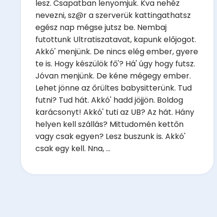
lesz. Csapatban lenyomjuk. Kva nehéz
nevezni, sz@r a szerverük kattingathatsz
egész nap mégse jutsz be. Nembaj
futottunk Ultratiszatavat, kapunk előjogot.
Akkó' menjünk. De nincs elég ember, gyere
te is. Hogy készülök fő'? Há' úgy hogy futsz.
Jóvan menjünk. De kéne mégegy ember.
Lehet jönne az őrültes babysitterünk. Tud
futni? Tud hát. Akkó' hadd jöjjön. Boldog
karácsonyt! Akkó' tuti az UB? Az hát. Hány
helyen kell szállás? Mittudomén kettőn
vagy csak egyen? Lesz buszunk is. Akkó'
csak egy kell. Nna, ...