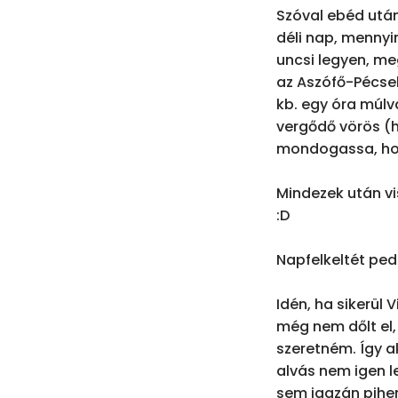
Szóval ebéd után
déli nap, mennyi
uncsi legyen, me
az Aszófő-Pécsely
kb. egy óra múlva
vergődő vörös (ha
mondogassa, hogy
Mindezek után vi
:D

Napfelkeltét pe
Idén, ha sikerül 
még nem dőlt el,
szeretném. Így a
alvás nem igen le
sem igazán pihent