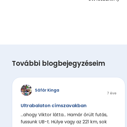
További blogbejegyzéseim
Sáfár Kinga
7 éve
Ultrabalaton címszavakban
...ahogy Viktor látta... Hamár őrült futás,
fussunk UB-t. Hülye vagy az 221 km, sok