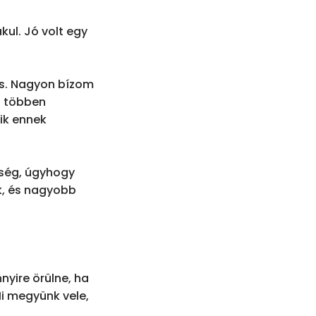
ul. Jó volt egy 
is. Nagyon bízom 
 többen 
ik ennek 
ség, úgyhogy 
, és nagyobb 
yire örülne, ha 
i megyünk vele, 