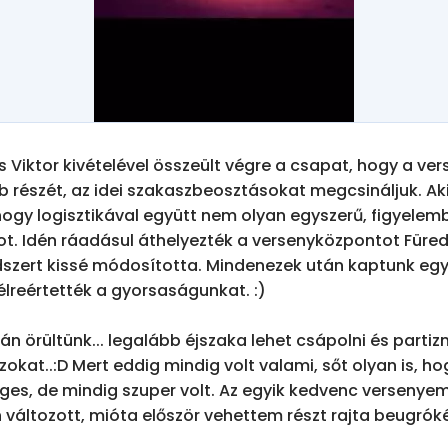
 Viktor kivételével összeült végre a csapat, hogy a vers
 részét, az idei szakaszbeosztásokat megcsináljuk. Aki 
 hogy logisztikával együtt nem olyan egyszerű, figyelem
t. Idén ráadásul áthelyezték a versenyközpontot Füredr
zert kissé módosította. Mindenezek után kaptunk egy 1
félreértették a gyorsaságunkat. :)

án örültünk... legalább éjszaka lehet csápolni és partizni
okat..:D Mert eddig mindig volt valami, sőt olyan is, hog
eges, de mindig szuper volt. Az egyik kedvenc versenyem,
változott, mióta először vehettem részt rajta beugróké