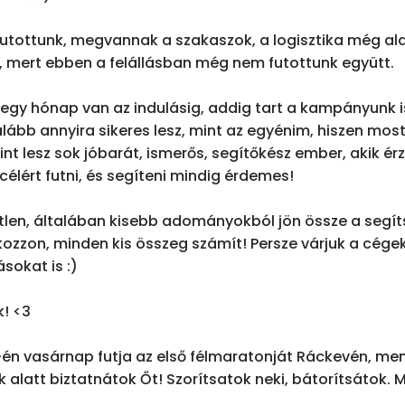
jutottunk, megvannak a szakaszok, a logisztika még alak
i, mert ebben a felállásban még nem futottunk együtt.

t egy hónap van az indulásig, addig tart a kampányunk 
lább annyira sikeres lesz, mint az egyénim, hiszen most
t lesz sok jóbarát, ismerős, segítőkész ember, akik érz
élért futni, és segíteni mindig érdemes!

tlen, általában kisebb adományokból jön össze a segít
ozzon, minden kis összeg számít! Persze várjuk a cégek
sokat is :)

! <3

7.-én vasárnap futja az első félmaratonját Ráckevén, menn
 alatt biztatnátok Őt! Szorítsatok neki, bátorítsátok. M