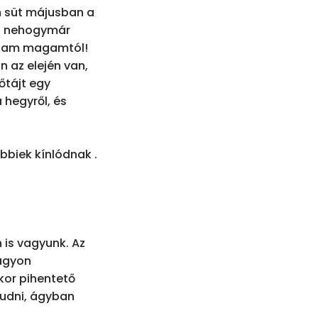
 süt májusban a 
, nehogymár 
altam magamtól! 
 az elején van, 
tájt egy 
 hegyről, és 
biek kínlódnak . 
 is vagyunk. Az 
agyon 
kor pihentető 
ludni, ágyban 