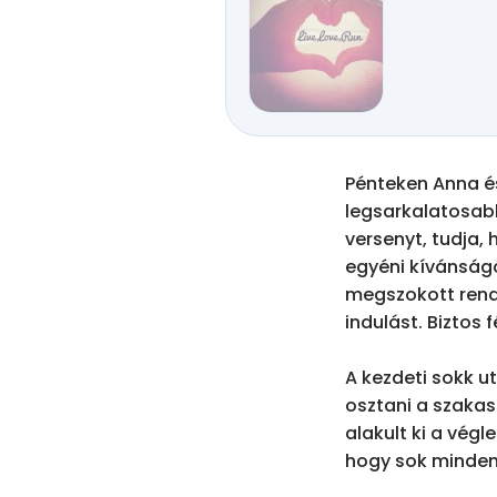
Pénteken Anna és
legsarkalatosabb
versenyt, tudja,
egyéni kívánságo
megszokott rends
indulást. Biztos 
A kezdeti sokk ut
osztani a szakasz
alakult ki a végl
hogy sok minden 