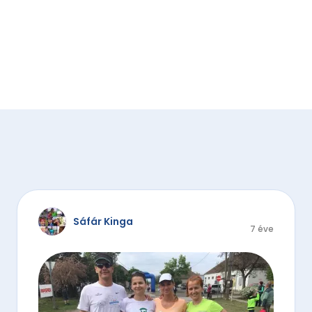
Sáfár Kinga
7 éve