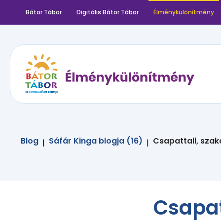
Bátor Tábor
Digitális Bátor Tábor
Élménykülönítmény
Blog
Sáfár Kinga blogja (16)
Csapattali, sza
|
|
Csapat