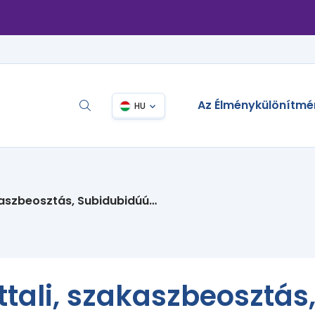
Az Élménykülönítmé
HU
kaszbeosztás, Subidubidúú…
tali, szakaszbeosztás