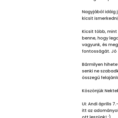
Nagyjából idáig 
kicsit ismerkedn
Kicsit több, min
benne, hogy lega
vagyunk, és megin
fontosságát. Jó c
Bármilyen hihete
senki ne szabadk
összegű felajánlá
Köszönjük Nektek
UI: Andi április 
itt az adományok
ott leszünk! :)
