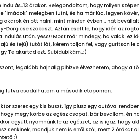
 indulás..13 órakor. Belegondoltam, hogy milyen szépen
re "imádok" melegben futni, és ha már lúd, legyen kövér
g akarok én ott halni, mint minden évben... hát beváll
-Dörgicse szakaszt..Aztán esett le, hogy idén az rögtön
 indulás után. yess!! Most már mindegy, ha valaki ez idő
jú és fejű) futót lát, kérem toljon fel, vagy gurítson le a
 Te akartad ezt, Subidubikám..:)

szont, legalább hajnalig pihizve élvezhetem, ahogy a töb
dig futva csodálhatom a második etapomon.

Viktor szerez egy kis buszt, így plusz egy autóval rendben
 hogy megy körbe az egész csapat, bár bevallom, én n
kkor együtt nyomnánk le az egészet, az is igaz, hogy ak
sz senkinek, mondjuk nem is erről szól, mert 2 órákat a
ető :)
