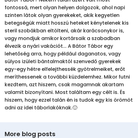
fontossá, mert olyan helyen dolgozok, ahol napi 
szinten látok olyan gyerekeket, akik kegyetlen 
betegségük miatt hosszú heteket kénytelenek kis 
steril szobákban eltölteni, akár karácsonykor is, 
vagy mondjuk amikor kortársaik a szabadban 
élvezik a nyári vakációt... A Bátor Tábor egy 
lehetőség arra, hogy például daganatos, vagy 
súlyos izületi bántalmaktól szenvedő gyerekek 
egy-egy hétre elfelejthessék gyötrelmeiket, erőt 
meríthessenek a további küzdelemhez. Mikor futni 
kezdtem, azt hiszem, csak magamnak akartam 
valamit bizonyítani. Most találtam egy célt is. És 
hiszem, hogy ezzel talán én is tudok egy kis örömöt 
adni az idei táborlakóknak.🙂
More blog posts