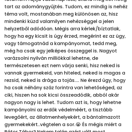
tart az adománygyűjtés. Tudom, ez mindig is nehéz 
téma volt, mostanában meg különösen az, hisz 
mindenki küzd valamilyen nehézséggel a jelen 
helyzetből adódóan. Mégis arra kérlek/bíztatlak, 
hogy ha egy kicsit is úgy érzed, megérint ez az ügy, 
vagy támogatnád a kampányomat, tedd meg, 
még ha csak egy jelképes összeggel is. Nagyot 
varázsolni nyilván milliókkal lehetne, de 
természetesen ezt nem várja senki, hisz neked is 
vannak gyermekeid, van hiteled, neked is magas a 
rezsid, neked is drága a tojás.... Ne érezd úgy, hogy 
ha csak néhány száz forintra van lehetőséged, az 
ciki, hiszen ha sok kicsi összeadódik, abból akár 
nagyon nagy is lehet. Tudom azt is, hogy lehetne 
kampányolni az erdők védelméért, a tisztább 
levegőért, az állatmenhelyekért, a bántalmazott 
gyermekekért..végtelen a sor.😭 És mégis miért a 
Bátor Tábor? Nekem talán azért vált most 