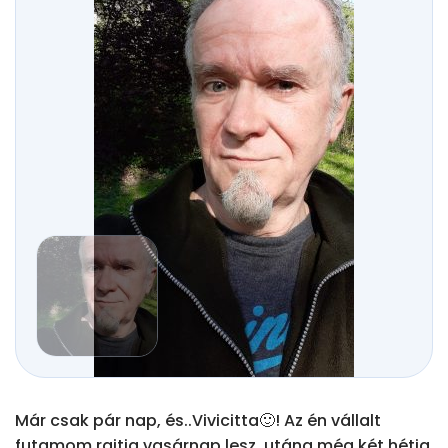
Már csak pár nap, és..Vivicitta🙂! Az én vállalt 
futamom rajtja vasárnap lesz, utána még két hétig 