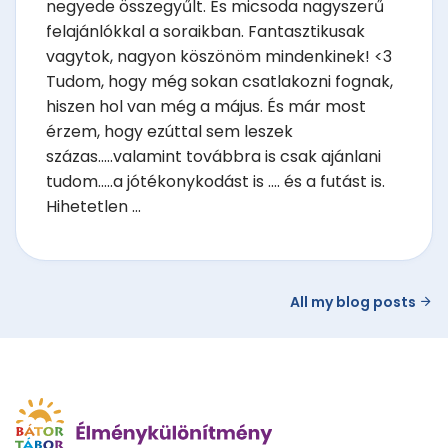
negyede összegyűlt. És micsoda nagyszerű
felajánlókkal a soraikban. Fantasztikusak
vagytok, nagyon köszönöm mindenkinek! <3
Tudom, hogy még sokan csatlakozni fognak,
hiszen hol van még a május. És már most
érzem, hogy ezúttal sem leszek
százas.....valamint továbbra is csak ajánlani
tudom.....a jótékonykodást is .... és a futást is.
Hihetetlen ...
All my blog posts