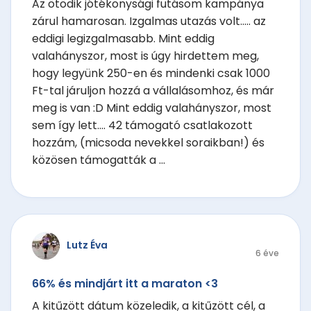
Az ötödik jótékonysági futásom kampánya
zárul hamarosan. Izgalmas utazás volt..... az
eddigi legizgalmasabb. Mint eddig
valahányszor, most is úgy hirdettem meg,
hogy legyünk 250-en és mindenki csak 1000
Ft-tal járuljon hozzá a vállalásomhoz, és már
meg is van :D Mint eddig valahányszor, most
sem így lett.... 42 támogató csatlakozott
hozzám, (micsoda nevekkel soraikban!) és
közösen támogatták a ...
Lutz Éva
6 éve
66% és mindjárt itt a maraton <3
A kitűzött dátum közeledik, a kitűzött cél, a