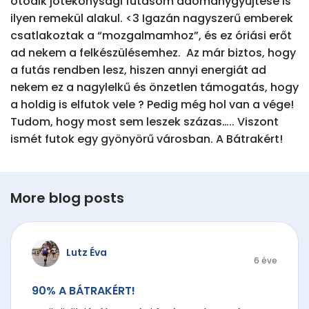
ötödik jótékonysági futásom adománygyűjtése is 
ilyen remekül alakul. <3 Igazán nagyszerű emberek 
csatlakoztak a “mozgalmamhoz”, és ez óriási erőt 
ad nekem a felkészülésemhez.  Az már biztos, hogy 
a futás rendben lesz, hiszen annyi energiát ad 
nekem ez a nagylelkű és önzetlen támogatás, hogy 
a holdig is elfutok vele ? Pedig még hol van a vége! 
Tudom, hogy most sem leszek százas….. Viszont 
ismét futok egy gyönyörű városban. A Bátrakért!
More blog posts
Lutz Éva
6 éve
90% A BÁTRAKÉRT!