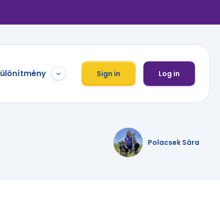
különítmény
Sign in
Log in
Polacsek Sára