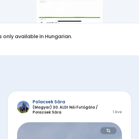
is only available in Hungarian.
Polacsek Sára
(Magyar) 30. ALDI Női Futógála
/
1 éve
Polacsek Sára