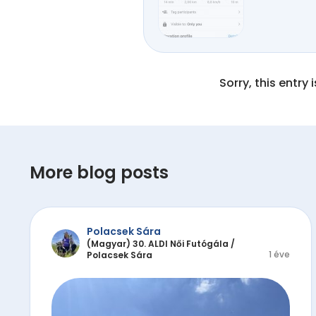
Sorry, this entry 
More blog posts
Polacsek Sára
(Magyar) 30. ALDI Női Futógála
/
1 éve
Polacsek Sára