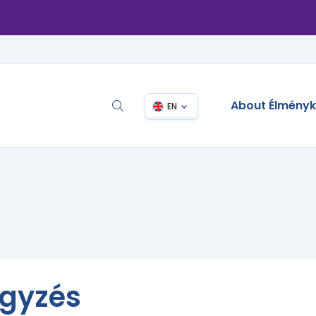
About Élmény
EN
egyzés