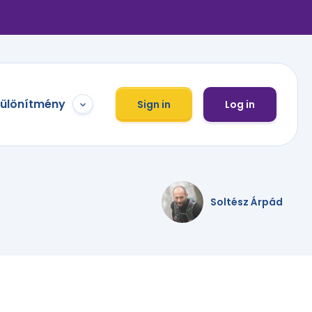
különítmény
Sign in
Log in
Soltész Árpád