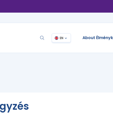
About Élmény
EN
egyzés