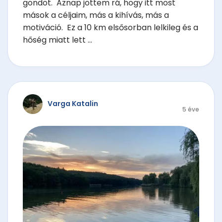
gondot. Aznap jöttem rá, hogy itt most
mások a céljaim, más a kihívás, más a
motiváció. Ez a 10 km elsősorban lelkileg és a
hőség miatt lett ...
Varga Katalin
5 éve