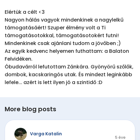
Elértük a célt <3 

Nagyon hálás vagyok mindenkinek a nagylelkű 
támogatásáért! Szuper élmény volt a Ti 
támogatásotokkal, támogatásotokért futni!

Mindenkinek csak ajánlani tudom a jövőben ;) 

Az egyik kedvenc helyemen futhattam: a Balaton 
Felvidéken. 

Óbudavárról lefutottam Zánkára. Gyönyörű szőlők, 
dombok, kacskaringós utak. És mindezt leginkább 
lefele... azért is lett ilyen jó a szintidő :D 
More blog posts
Varga Katalin
5 éve