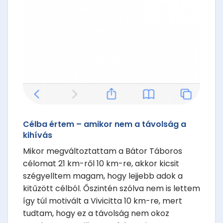
Célba értem – amikor nem a távolság a
kihívás
Mikor megváltoztattam a Bátor Táboros
célomat 21 km-ről 10 km-re, akkor kicsit
szégyelltem magam, hogy lejjebb adok a
kitűzött célból. Őszintén szólva nem is lettem
így túl motivált a Vivicitta 10 km-re, mert
tudtam, hogy ez a távolság nem okoz