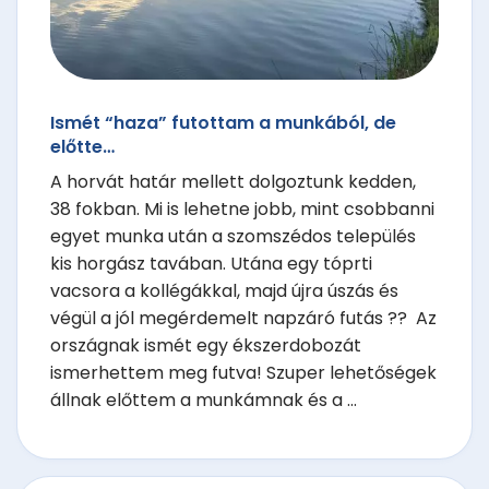
Ismét “haza” futottam a munkából, de
előtte…
A horvát határ mellett dolgoztunk kedden,
38 fokban. Mi is lehetne jobb, mint csobbanni
egyet munka után a szomszédos település
kis horgász tavában. Utána egy tóprti
vacsora a kollégákkal, majd újra úszás és
végül a jól megérdemelt napzáró futás ?? Az
országnak ismét egy ékszerdobozát
ismerhettem meg futva! Szuper lehetőségek
állnak előttem a munkámnak és a ...