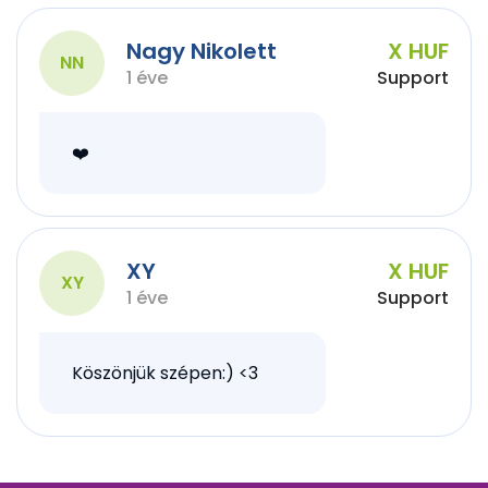
Nagy Nikolett
X HUF
NN
1 éve
Support
❤️
XY
X HUF
XY
1 éve
Support
Köszönjük szépen:) <3