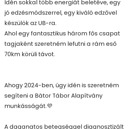
Idén sokkal több energiát beletéve, egy 
jó edzésmódszerrel, egy kiváló edzővel 
készülök az UB-ra.

Ahol egy fantasztikus három fős csapat 
tagjaként szeretném lefutni a rám eső 
70km körüli távot.

Ahogy 2024-ben, úgy idén is szeretném 
segíteni a Bàtor Tábor Alapítvány 
munkásságát.💜

A daganatos betegséggel diagnosztizált 