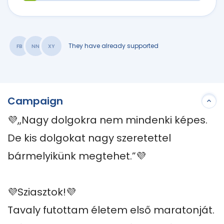
They have already supported
FB
NN
XY
Campaign
💜,,Nagy dolgokra nem mindenki képes. 
De kis dolgokat nagy szeretettel 
bármelyikünk megtehet.”💜

💜Sziasztok!💜

Tavaly futottam életem első maratonját.
