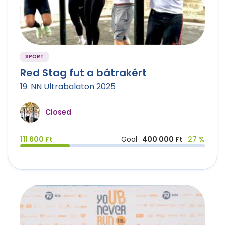
SPORT
Red Stag fut a bátrakért
19. NN Ultrabalaton 2025
Closed
111 600 Ft
Goal
400 000 Ft
27 %