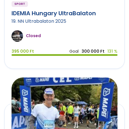
SPORT
IDEMIA Hungary UltraBalaton
19. NN Ultrabalaton 2025
Closed
395 000 Ft
Goal
300 000 Ft
131 %