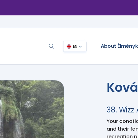
About Élmény
EN
Ková
38. Wizz
Your donation
and their fa
recreation 