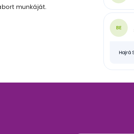
bort munkáját. 

BE
Hajrá 