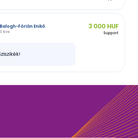
3 000 HUF
Balogh-Fórián Enikő
3 éve
Support
Sziszikék!