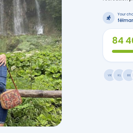
Your ch
félma
84 4
VK
KL
BE