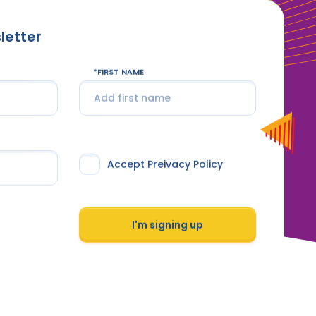
letter
FIRST NAME
Accept Preivacy Policy
I'm signing up