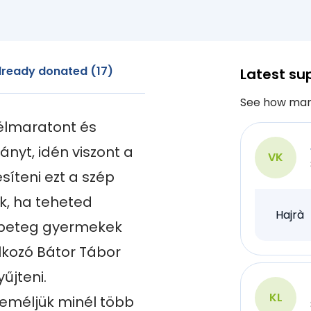
lready donated (17)
Latest su
See how man
élmaratont és 
yt, idén viszont a 
VK
íteni ezt a szép 
k, ha teheted  
Hajrà
 beteg gyermekek 
kozó Bátor Tábor 
teni.  
KL
reméljük minél több 