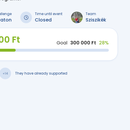
allenge
Time until event
Team
raton
Closed
Sziszikék
00 Ft
Goal
300 000 Ft
28%
They have already supported
+14