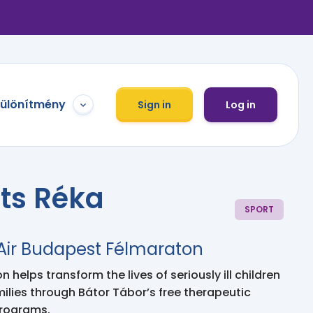
különítmény
Sign in
Log in
ts Réka
SPORT
 Air Budapest Félmaraton
 helps transform the lives of seriously ill children
milies through Bátor Tábor’s free therapeutic
programs.