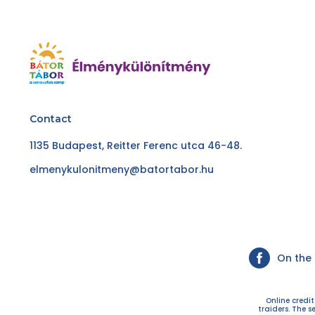
Contact
1135 Budapest, Reitter Ferenc utca 46-48.
elmenykulonitmeny@batortabor.hu
On the
Online credi
traiders. The s