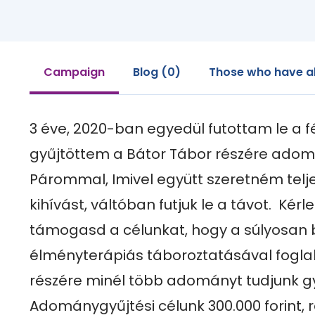
Campaign
Blog (0)
Those who have a
3 éve, 2020-ban egyedül futottam le a f
gyűjtöttem a Bátor Tábor részére adomán
Párommal, Imivel együtt szeretném teljes
kihívást, váltóban futjuk le a távot.  Kérle
támogasd a célunkat, hogy a súlyosan
élményterápiás táboroztatásával foglal
részére minél több adományt tudjunk gyűj
Adománygyűjtési célunk 300.000 forint, 