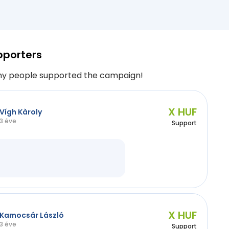
pporters
y people supported the campaign!
X HUF
Vígh Kàroly
3 éve
Support
X HUF
Kamocsár László
3 éve
Support