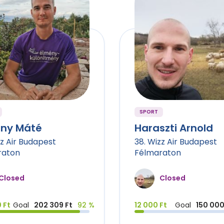
SPORT
ny Máté
Haraszti Arnold
zz Air Budapest
38. Wizz Air Budapest
raton
Félmaraton
Closed
Closed
 Ft
Goal
202 309 Ft
92 %
12 000 Ft
Goal
150 000