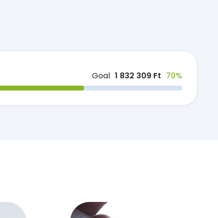
Goal
1 832 309 Ft
70%