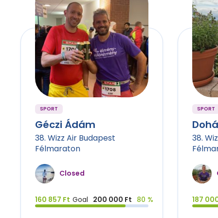
SPORT
SPORT
Géczi Ádám
Dohá
38. Wizz Air Budapest
38. Wi
Félmaraton
Félma
Closed
160 857 Ft
Goal
200 000 Ft
80 %
187 000