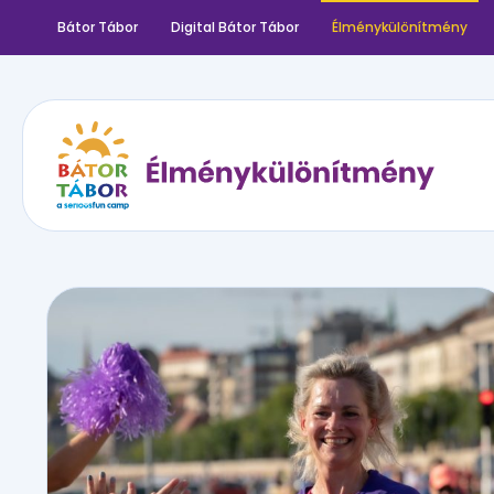
Bátor Tábor
Digital Bátor Tábor
Élménykülönítmény