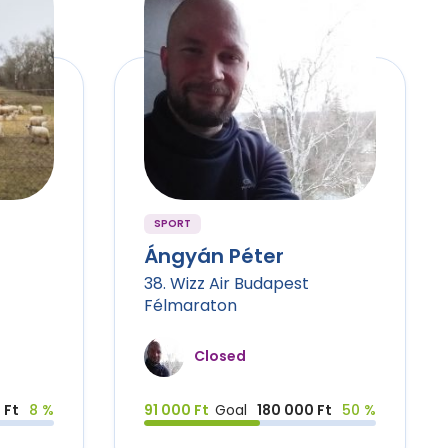
SPORT
Ángyán Péter
38. Wizz Air Budapest
Félmaraton
Closed
 Ft
8 %
91 000 Ft
Goal
180 000 Ft
50 %