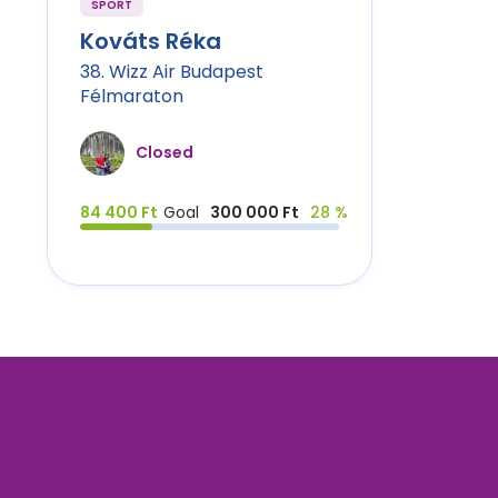
SPORT
Kováts Réka
38. Wizz Air Budapest
Félmaraton
Closed
84 400 Ft
Goal
300 000 Ft
28 %