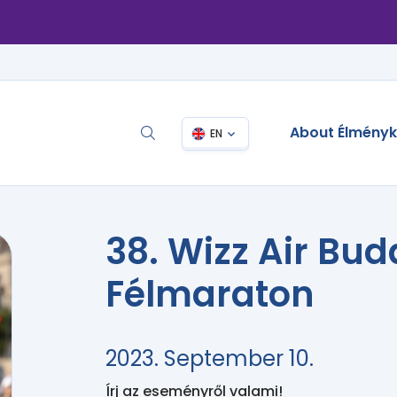
About Élmény
EN
38. Wizz Air Bu
Félmaraton
2023. September 10.
Írj az eseményről valami!