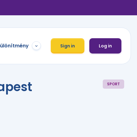
különítmény
Sign in
Log in
dapest
SPORT