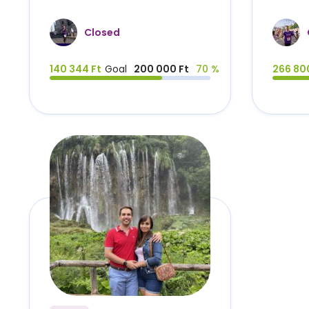
Closed
140 344 Ft
Goal
200 000 Ft
70 %
266 80