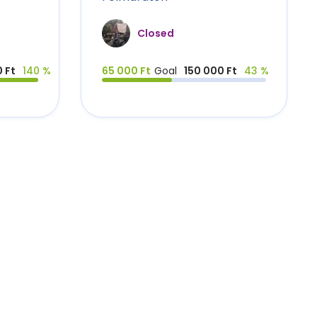
Closed
 Ft
140 %
65 000 Ft
Goal
150 000 Ft
43 %