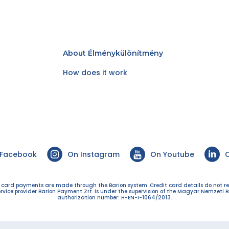
About Élménykülönítmény
How does it work
 Facebook
On Instagram
On Youtube
O
t card payments are made through the Barion system. Credit card details do not r
ervice provider Barion Payment Zrt. is under the supervision of the Magyar Nemzeti B
authorization number: H-EN-I-1064/2013.