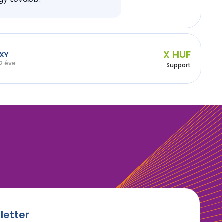
X HUF
XY
2 éve
Support
letter