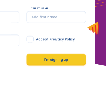
FIRST NAME
Accept Preivacy Policy
I'm signing up