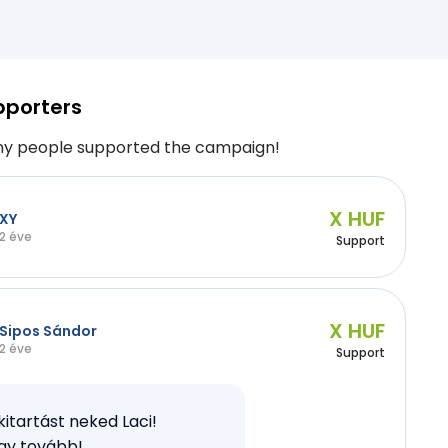
pporters
y people supported the campaign!
X HUF
XY
2 éve
Support
X HUF
Sipos Sándor
2 éve
Support
 kitartást neked Laci!
gy tovább!