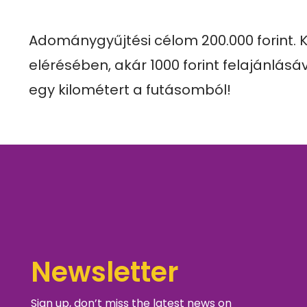
Adománygyűjtési célom 200.000 forint. Kér
elérésében, akár 1000 forint felajánlásáv
egy kilométert a futásomból!
Newsletter
Sign up, don’t miss the latest news on