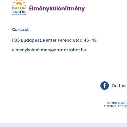
Contact
1135 Budapest, Reitter Ferenc utca 46-48.
elmenykulonitmeny@batortabor.hu
On the
Online credi
traiders. The s