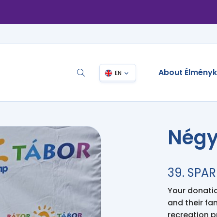
About Élmény
EN
Négy
39. SPAR
Your donation
and their fa
recreation 