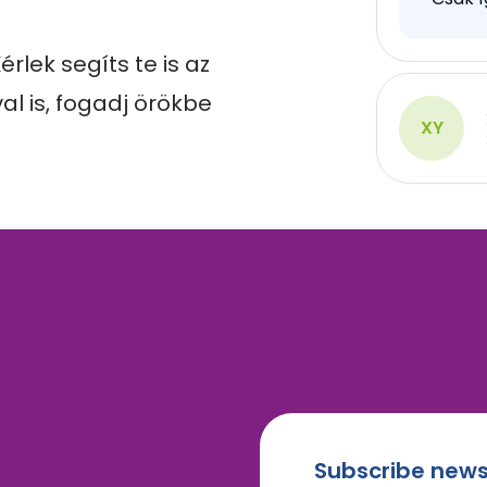
lek segíts te is az 
al is, fogadj örökbe 
XY
Subscribe news