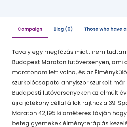
Campaign
Blog (0)
Those who have a
Tavaly egy megfázás miatt nem tudtam e
Budapest Maraton futóversenyen, ami az
maratonom lett volna, és az Élménykülö
szurkolócsapata annyiszor szurkolt már 
Budapesti futóversenyeken az elmúlt év
újra jótékony céllal állok rajthoz a 39. S
Maraton 42,195 kilométeres távján hogy
beteg gyemekek élményterápiás kezelés