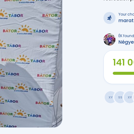
Your ch
marat
ÉK found
Négyes
141 
XY
SS
XY