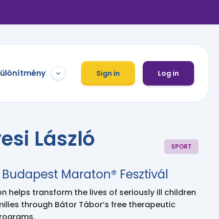
különítmény
Sign in
Log in
esi László
SPORT
 Budapest Maraton® Fesztivál
 helps transform the lives of seriously ill children
milies through Bátor Tábor’s free therapeutic
programs.