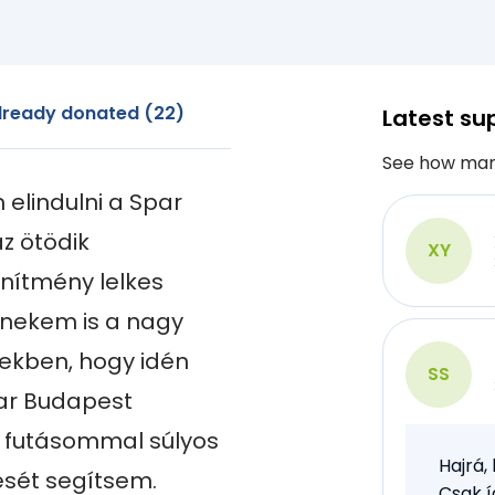
lready donated (22)
Latest su
See how man
lindulni a Spar 
 ötödik 
XY
nítmény lelkes 
nekem is a nagy 
ekben, hogy idén 
SS
par Budapest 
 futásommal súlyos 
Hajrá,
ét segítsem.

Csak í