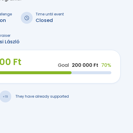
allenge
Time until event
on
Closed
raiser
i László
000 Ft
Goal
200 000 Ft
70%
They have already supported
+19