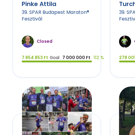
Pinke Attila
Turch
39. SPAR Budapest Maraton®
39. SP
Fesztivál
Fesztiv
Closed
7 854 853 Ft
Goal
7 000 000 Ft
112 %
278 001