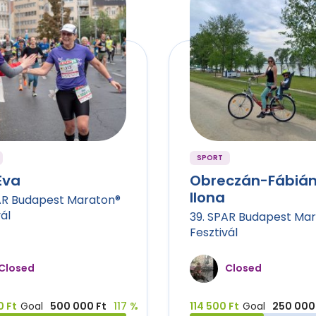
SPORT
Éva
Obreczán-Fábiá
Ilona
AR Budapest Maraton®
ál
39. SPAR Budapest Ma
Fesztivál
Closed
Closed
0 Ft
Goal
500 000 Ft
117 %
114 500 Ft
Goal
250 000