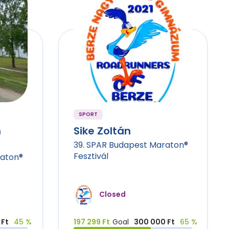
SPORT
n
Sike Zoltán
39. SPAR Budapest Maraton®
Fesztivál
raton®
Closed
 Ft
45 %
197 299 Ft
Goal
300 000 Ft
65 %