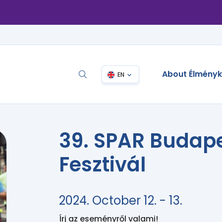
About Élmény
EN
39. SPAR Budap
Fesztivál
2024. October 12. - 13.
Írj az eseményről valami!