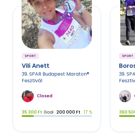
SPORT
SPORT
Vili Anett
Boro
39. SPAR Budapest Maraton®
39. SP
Fesztivál
Fesztiv
Closed
35 300 Ft
Goal
200 000 Ft
17 %
360 50