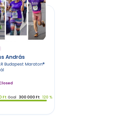
ss András
AR Budapest Maraton®
ál
Closed
0 Ft
Goal
300 000 Ft
120 %