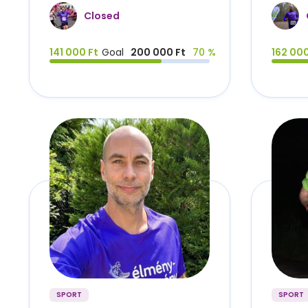
Closed
141 000 Ft
Goal
200 000 Ft
70 %
162 000
SPORT
SPORT