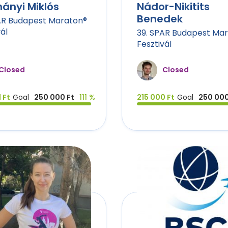
ányi Miklós
Nádor-Nikitits
Benedek
AR Budapest Maraton®
ál
39. SPAR Budapest Ma
Fesztivál
Closed
Closed
 Ft
Goal
250 000 Ft
111 %
215 000 Ft
Goal
250 000