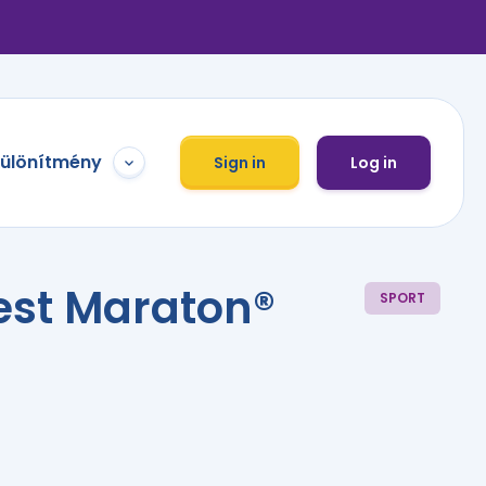
különítmény
Sign in
Log in
est Maraton®
SPORT