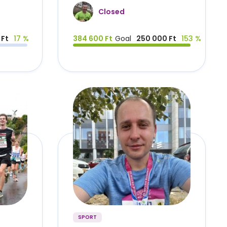
Closed
 Ft
17 %
384 600 Ft
Goal
250 000 Ft
153 %
SPORT