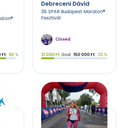
Debreceni Dávid
39. SPAR Budapest Maraton®
Fesztivál
raton®
Closed
 Ft
86 %
31 000 Ft
Goal
150 000 Ft
20 %