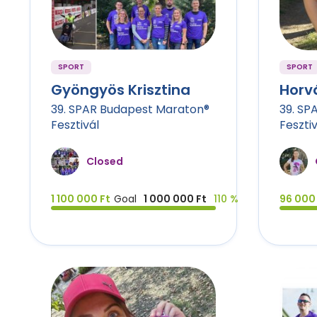
SPORT
SPORT
Gyöngyös Krisztina
Horv
39. SPAR Budapest Maraton®
39. SP
Fesztivál
Fesztiv
Closed
1 100 000 Ft
Goal
1 000 000 Ft
110 %
96 000