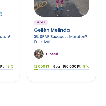
SPORT
Gellén Melinda
raton®
39. SPAR Budapest Maraton®
Fesztivál
Closed
Ft
19 %
12 000 Ft
Goal
150 000 Ft
8 %