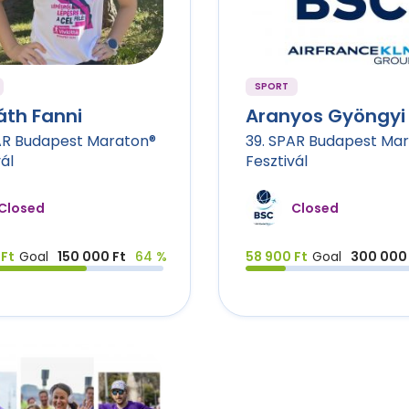
SPORT
áth Fanni
Aranyos Gyöngyi
AR Budapest Maraton®
39. SPAR Budapest Ma
ál
Fesztivál
Closed
Closed
 Ft
Goal
150 000 Ft
64 %
58 900 Ft
Goal
300 000 