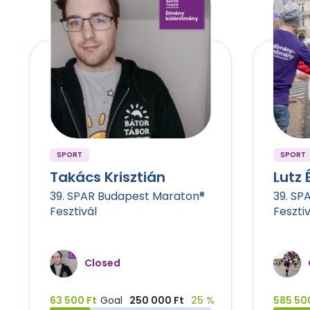
SPORT
SPORT
Takács Krisztián
Lutz 
39. SPAR Budapest Maraton®
39. SP
Fesztivál
Fesztiv
Closed
63 500 Ft
Goal
250 000 Ft
25 %
585 50