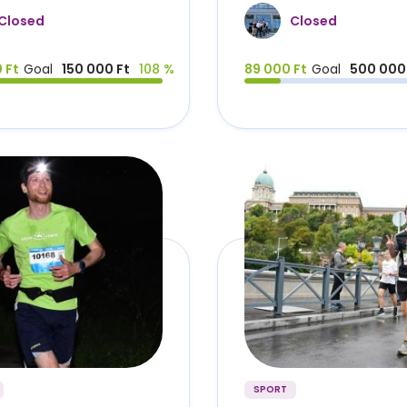
Closed
Closed
 Ft
Goal
150 000 Ft
108 %
89 000 Ft
Goal
500 000
SPORT