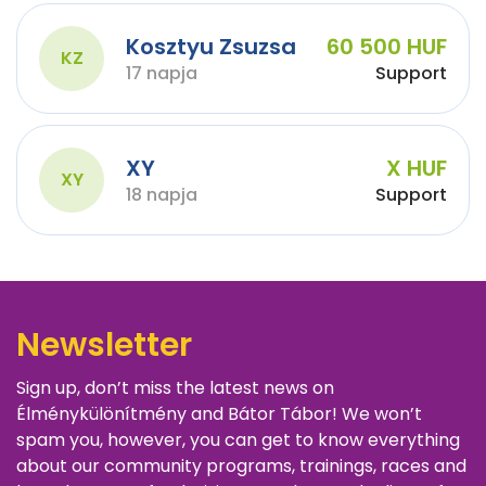
Kosztyu Zsuzsa
60 500 HUF
KZ
17 napja
Support
XY
X HUF
XY
18 napja
Support
Newsletter
Sign up, don’t miss the latest news on
Élménykülönítmény and Bátor Tábor! We won’t
spam you, however, you can get to know everything
about our community programs, trainings, races and