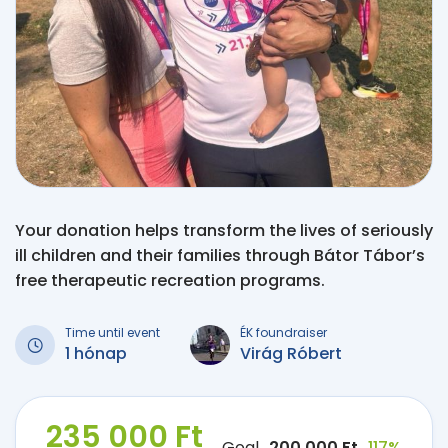
Your donation helps transform the lives of seriously
ill children and their families through Bátor Tábor’s
free therapeutic recreation programs.
Time until event
ÉK foundraiser
1 hónap
Virág Róbert
235 000 Ft
Goal
200 000 Ft
117%