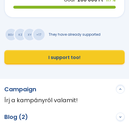
They have already supported
BDA
KZ
XY
+17
I support too!
Campaign
Írj a kampányról valamit!
Blog (2)