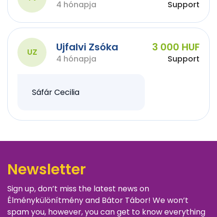
4 hónapja
Support
Ujfalvi Zsóka
3 000 HUF
UZ
4 hónapja
Support
Sáfár Cecilia
Newsletter
Sign up, don’t miss the latest news on
Élménykülönítmény and Bátor Tábor! We won’t
spam you, however, you can get to know everything