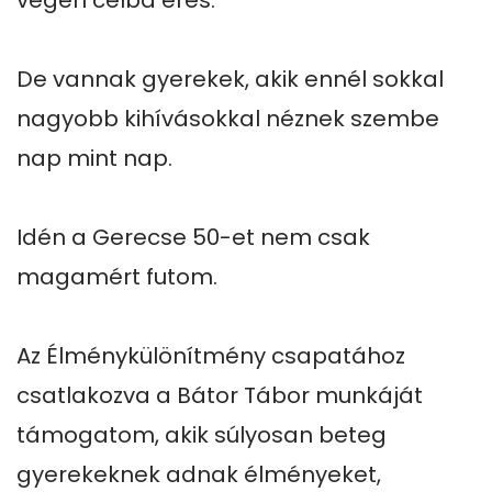
végén célba érés.

De vannak gyerekek, akik ennél sokkal 
nagyobb kihívásokkal néznek szembe 
nap mint nap.

Idén a Gerecse 50-et nem csak 
magamért futom.

Az Élménykülönítmény csapatához 
csatlakozva a Bátor Tábor munkáját 
támogatom, akik súlyosan beteg 
gyerekeknek adnak élményeket, 