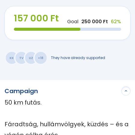
157 000 Ft
Goal
250 000 Ft
62%
They have already supported
KK
TV
UZ
+18
Campaign
50 km futás.

Fáradtság, hullámvölgyek, küzdés – és a 