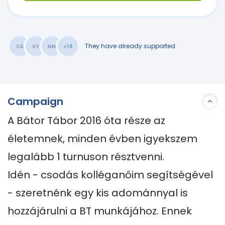
They have already supported
CÁ
XY
NN
+14
Campaign
A Bátor Tábor 2016 óta része az 
életemnek, minden évben igyekszem 
legalább 1 turnuson résztvenni.

Idén - csodás kolléganőim segítségével 
- szeretnénk egy kis adománnyal is 
hozzájárulni a BT munkájához. Ennek 