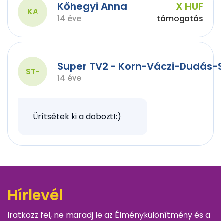
Kőhegyi Anna
X HUF
KA
14 éve
támogatás
Super TV2 - Korn-Váczi-Dudás-
ST-
14 éve
Ürítsétek ki a dobozt!:)
Hírlevél
Iratkozz fel, ne maradj le az Élménykülönítmény és a