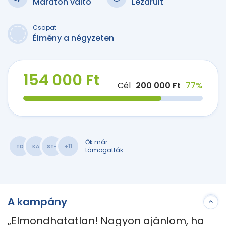
Maraton váltó
Lezárult
Csapat
Élmény a négyzeten
154 000 Ft
Cél
200 000 Ft
77%
Ők már
TD
KA
ST-
+11
támogatták
A kampány
„Elmondhatatlan! Nagyon ajánlom, ha 