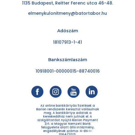
1135 Budapest, Reitter Ferenc utca 46-48.
elmenykulonitmeny@batortabor.hu
Adószám
18107913-1-41
Bankszámlaszám
10918001-00000015-88740016
Az online bankkártyás fizetések a
Barion rendszerén keresztül valósulnak
meg. A bankkártya adatok a
kereskedőhöz nem jutnak el. A
szolgáltatást nyújtó Barion Payment
Zrt. a Magyar Nemzeti Bank
felügyelete alatt álló intézmény,
engedélyének száma: H-EN-I-
1064/2013.