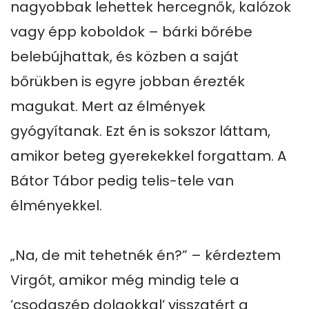
nagyobbak lehettek hercegnők, kalózok 
vagy épp koboldok – bárki bőrébe 
belebújhattak, és közben a saját 
bőrükben is egyre jobban érezték 
magukat. Mert az élmények 
gyógyítanak. Ezt én is sokszor láttam, 
amikor beteg gyerekekkel forgattam. A 
Bátor Tábor pedig telis-tele van 
élményekkel.

„Na, de mit tehetnék én?” – kérdeztem 
Virgót, amikor még mindig tele a 
’csodaszép dolgokkal’ visszatért a 