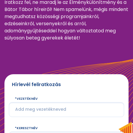
Iratkozz fel, ne maradj le az Élménykülönítmény és a
Bátor Tábor híreiről! Nem spamelünk, mégis mindent
megtudhatsz közösségi programjainkról,
edzéseinkről, versenyekről és arról,
adománygyűjtéseddel hogyan változtatod meg
súlyosan beteg gyerekek életét!
Hírlevél feliratkozás
VEZETÉKNÉV
KERESZTNÉV