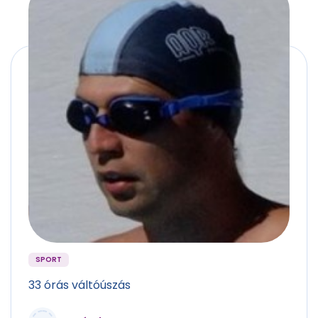
SPORT
33 órás váltóúszás