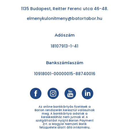
1135 Budapest, Reitter Ferenc utca 46-48.
elmenykulonitmeny@batortabor.hu
Adószám
18107913-1-41
Bankszámlaszám
10918001-00000015-88740016
Az online bankkártyás fizetések a
Barion rendszerén keresztül valósulnak
meg. A bankkártya adatok a
kereskedőhöz nem jutnak el. A
szolgáltatást nyújtó Barion Payment
Zrt. a Magyar Nemzeti Bank
felügyelete alatt álló intézmény,