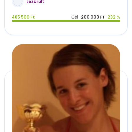
Lezárult
465 500 Ft
Cél
200 000 Ft
232 %