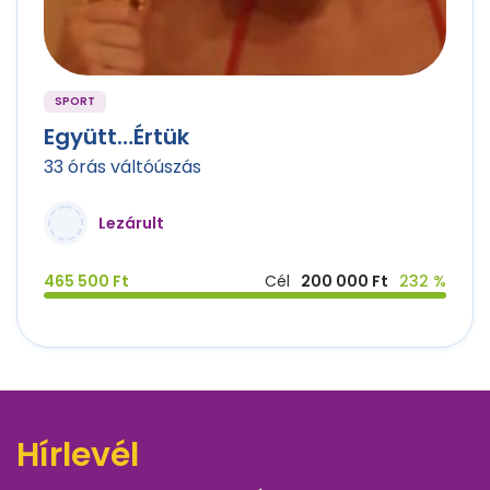
SPORT
Együtt…Értük
33 órás váltóúszás
Lezárult
465 500 Ft
Cél
200 000 Ft
232 %
Hírlevél