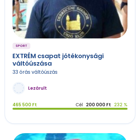
SPORT
EXTRÉM csapat jótékonysági
váltóúszása
33 órás váltóúszás
Lezárult
465 500 Ft
Cél
200 000 Ft
232 %