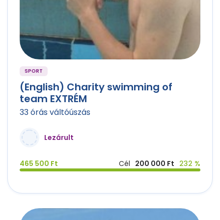
SPORT
(English) Charity swimming of
team EXTRÉM
33 órás váltóúszás
Lezárult
465 500 Ft
Cél
200 000 Ft
232 %