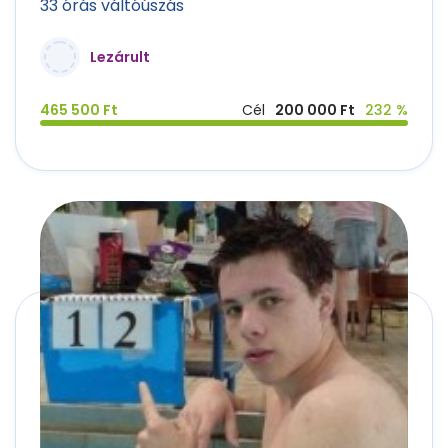
33 órás váltóúszás
Lezárult
465 500 Ft
Cél
200 000 Ft
232 %