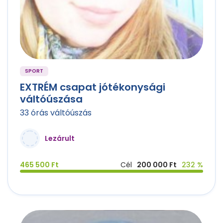
SPORT
EXTRÉM csapat jótékonysági
váltóúszása
33 órás váltóúszás
Lezárult
465 500 Ft
Cél
200 000 Ft
232 %