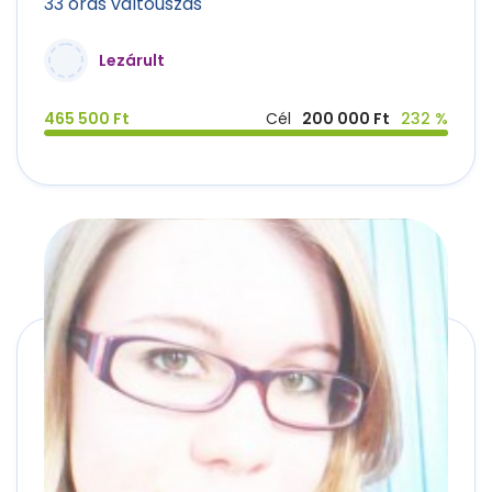
33 órás váltóúszás
Lezárult
465 500 Ft
Cél
200 000 Ft
232 %