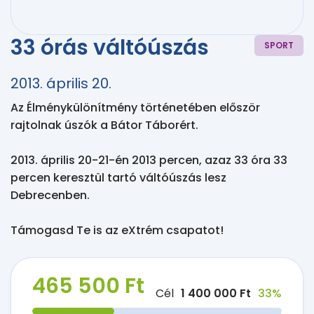
33 órás váltóúszás
SPORT
2013. április 20.
Az Élménykülönítmény történetében először 
rajtolnak úszók a Bátor Táborért.

2013. április 20-21-én 2013 percen, azaz 33 óra 33 
percen keresztül tartó váltóúszás lesz 
Debrecenben.

Támogasd Te is az eXtrém csapatot!
465 500 Ft
Cél
1 400 000 Ft
33%