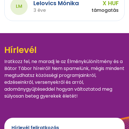
Lelovics Mónika
X HUF
LM
3 éve
támogatás
Hírlevél
Iratkozz fel, ne maradj le az Élménykülönítmény és a
Bátor Tábor híreiről! Nem spamelünk, mégis mindent
megtudhatsz közösségi programjainkról,
edzéseinkről, versenyekről és arról,
adománygyűjtéseddel hogyan változtatod meg
súlyosan beteg gyerekek életét!
Hírlevél feliratkozás