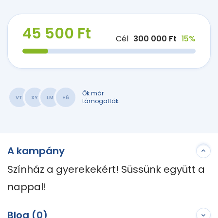
45 500 Ft
Cél
300 000 Ft
15%
Ők már
VT
XY
LM
+6
támogatták
A kampány
Színház a gyerekekért! Süssünk együtt a 
nappal!
Blog (0)