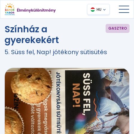
HU
Színház a
GASZTRO
gyerekekért
5. Süss fel, Nap! jótékony sütisütés