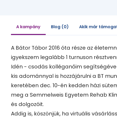
A kampány
Blog (0)
Akik már támogat
A Bátor Tábor 2016 óta része az életem
igyekszem legalább 1 turnuson résztvenni
Idén - csodás kolléganőim segítségével
kis adománnyal is hozzájárulni a BT mun
keretében dec. 10-én kedden házi sütem
meg a Semmelweis Egyetem Rehab Klinik
és dolgozóit. 

Addig is, köszönjük, ha virtuális vásárláss