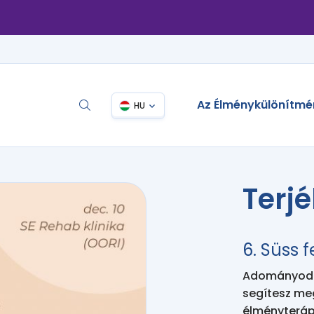
Az Élménykülönítmé
HU
Terj
6. Süss f
Adományodda
segítesz me
élményteráp