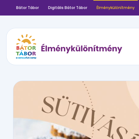
Bátor Tábor
Digitális Bátor Tábor
Élménykülönítmény