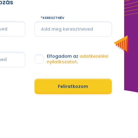
kozás
KERESZTNÉV
Elfogadom az
adatkezelési
nyilatkozatot
.
Feliratkozom