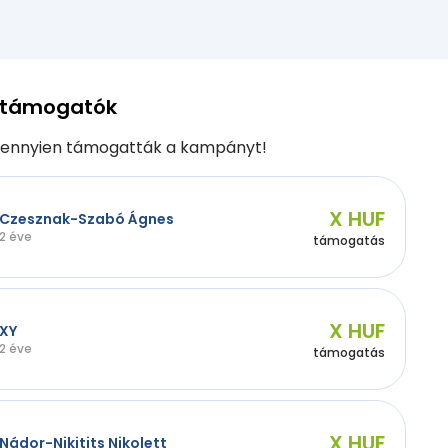
 támogatók
ennyien támogatták a kampányt!
X HUF
Czesznak-Szabó Ágnes
2 éve
támogatás
X HUF
XY
2 éve
támogatás
X HUF
Nádor-Nikitits Nikolett