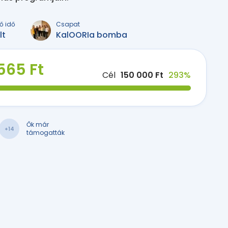
ő idő
Csapat
lt
KalOORIa bomba
565 Ft
Cél
150 000 Ft
293%
Ők már
+14
támogatták