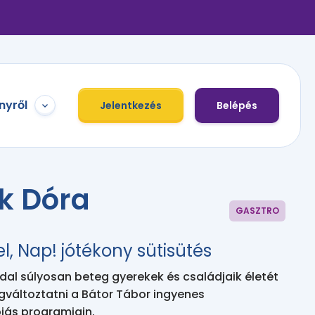
nyről
Jelentkezés
Belépés
ék Dóra
GASZTRO
el, Nap! jótékony sütisütés
l súlyosan beteg gyerekek és családjaik életét
gváltoztatni a Bátor Tábor ingyenes
iás programjain.