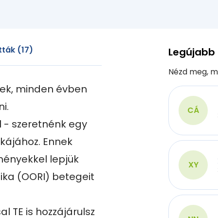
ták (17)
Legújabb
Nézd meg, m
nek, minden évben 
.

CÁ
 - szeretnénk egy 
kájához. Ennek 
ényekkel lepjük 
XY
a (OORI) betegeit 
al TE is hozzájárulsz 