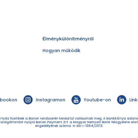
Élménykülönítményről
Hogyan működik
ebookon
Instagramon
Youtube-on
Lin
rtyás fizetések a Barion rendszerén keresztül valósulnak meg. A bankkártya adat
 szolgáltatást nyújtó Barion Payment Zrt. a Magyar Nemzeti Bank felügyelete alat
engedélyének száma: H-EN-I-1064/2013.