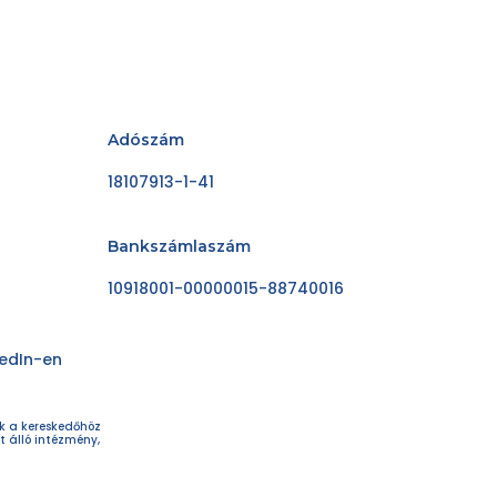
Adószám
18107913-1-41
Bankszámlaszám
10918001-00000015-88740016
kedIn-en
ok a kereskedőhöz
t álló intézmény,