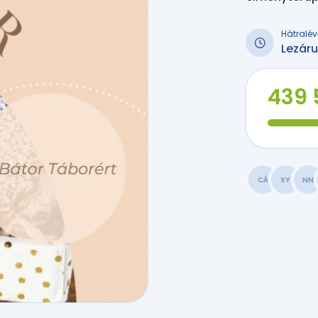
Hátralév
Lezáru
439 
CÁ
XY
NN