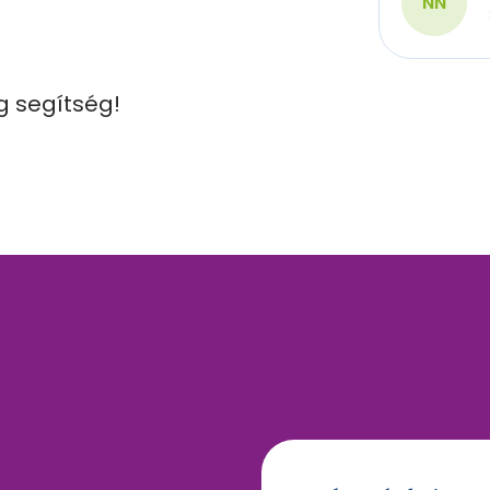
NN
 segítség!
