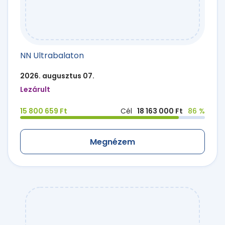
NN Ultrabalaton
2026. augusztus 07.
Lezárult
15 800 659 Ft
Cél
18 163 000 Ft
86 %
Megnézem