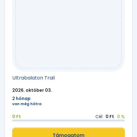
Ultrabalaton Trail
2026. október 03.
2 hónap
van még hátra
0 Ft
Cél
0 Ft
0 %
Támogatom