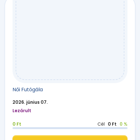
Női Futógála
2026. június 07.
Lezárult
0 Ft
Cél
0 Ft
0 %