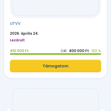
UTVV
2026. április 24.
Lezárult
410 000 Ft
Cél
400 000 Ft
102 %
Támogatom