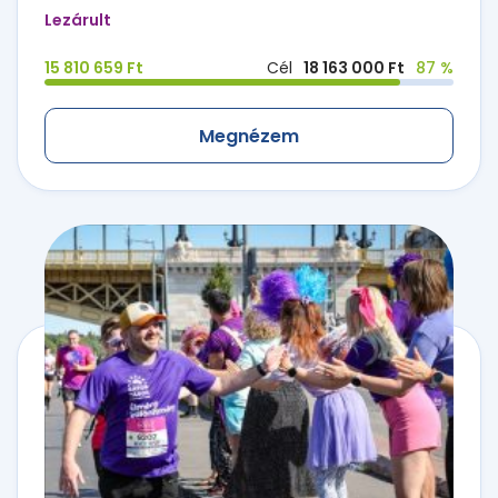
Lezárult
15 810 659 Ft
Cél
18 163 000 Ft
87 %
Megnézem