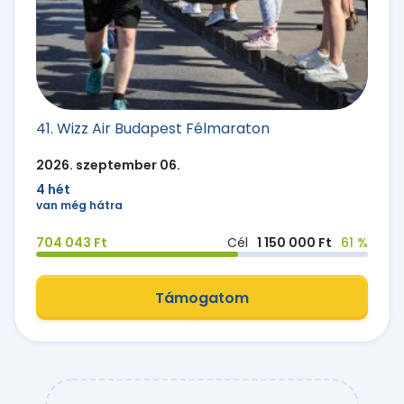
41. Wizz Air Budapest Félmaraton
2026. szeptember 06.
4 hét
van még hátra
704 043 Ft
Cél
1 150 000 Ft
61 %
Támogatom