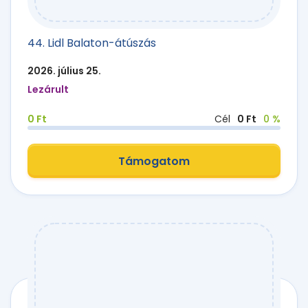
44. Lidl Balaton-átúszás
2026. július 25.
Lezárult
0 Ft
Cél
0 Ft
0 %
Támogatom