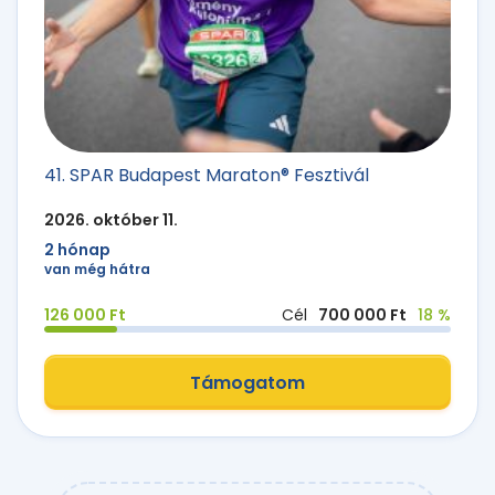
41. SPAR Budapest Maraton® Fesztivál
2026. október 11.
2 hónap
van még hátra
126 000 Ft
Cél
700 000 Ft
18 %
Támogatom