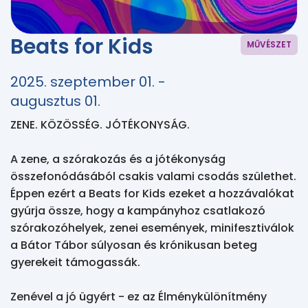
Beats for Kids
MŰVÉSZET
2025. szeptember 01. -
augusztus 01.
ZENE. KÖZÖSSÉG. JÓTÉKONYSÁG.

A zene, a szórakozás és a jótékonyság 
összefonódásából csakis valami csodás születhet. 
Éppen ezért a Beats for Kids ezeket a hozzávalókat 
gyúrja össze, hogy a kampányhoz csatlakozó 
szórakozóhelyek, zenei események, minifesztiválok 
a Bátor Tábor súlyosan és krónikusan beteg 
gyerekeit támogassák.

Zenével a jó ügyért - ez az Élménykülönítmény 