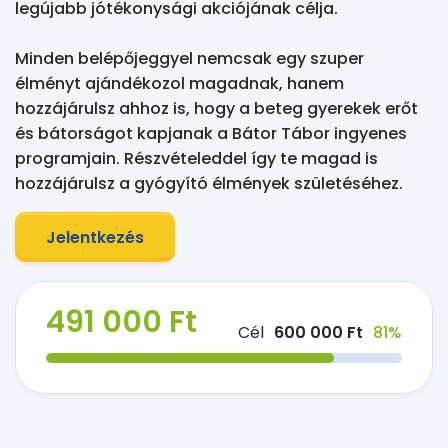
legújabb jótékonysági akciójának célja.

Minden belépőjeggyel nemcsak egy szuper 
élményt ajándékozol magadnak, hanem 
hozzájárulsz ahhoz is, hogy a beteg gyerekek erőt 
és bátorságot kapjanak a Bátor Tábor ingyenes 
programjain. Részvételeddel így te magad is 
hozzájárulsz a gyógyító élmények születéséhez.
Jelentkezés
491 000 Ft
Cél
600 000 Ft
81%