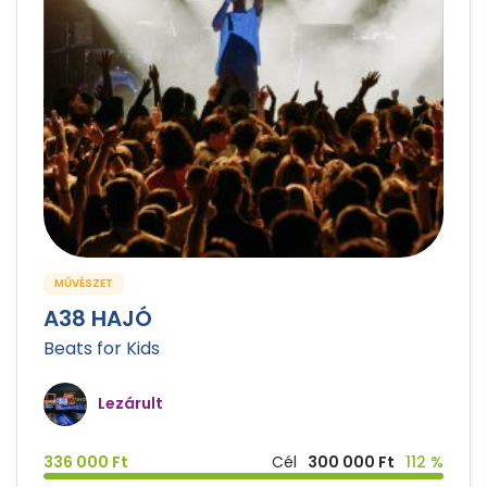
MŰVÉSZET
A38 HAJÓ
Beats for Kids
Lezárult
336 000 Ft
Cél
300 000 Ft
112 %