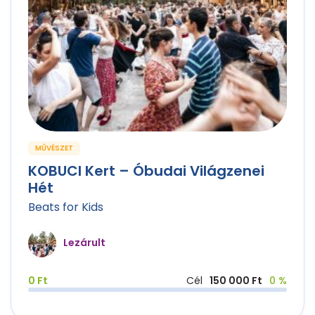
MŰVÉSZET
KOBUCI Kert – Óbudai Világzenei
Hét
Beats for Kids
Lezárult
0 Ft
Cél
150 000 Ft
0 %