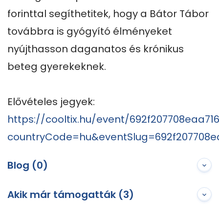
forinttal segíthetitek, hogy a Bátor Tábor 
továbbra is gyógyító élményeket 
nyújthasson daganatos és krónikus 
beteg gyerekeknek.

https://cooltix.hu/event/692f207708eaa7
countryCode=hu&eventSlug=692f207708
Blog (0)
Akik már támogatták (3)