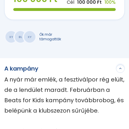
Cél
100 000 Ft
100%
Ők már
XY
BL
XY
támogatták
A kampány
A nyár már emlék, a fesztiválpor rég elült, 
de a lendület maradt. Februárban a 
Beats for Kids kampány továbbrobog, és 
belépünk a klubszezon sűrűjébe.
