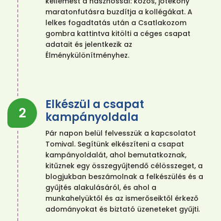
kellemest a hasznossal: közös, jótékony
maratonfutásra buzdítja a kollégákat. A
lelkes fogadtatás után a Csatlakozom
gombra kattintva kitölti a céges csapat
adatait és jelentkezik az
Élménykülönítményhez.
Elkészül a csapat
2
kampányoldala
Pár napon belül felvesszük a kapcsolatot
Tomival. Segítünk elkészíteni a csapat
kampányoldalát, ahol bemutatkoznak,
kitűznek egy összegyűjtendő célösszeget, a
blogjukban beszámolnak a felkészülés és a
gyűjtés alakulásáról, és ahol a
munkahelyüktől és az ismerőseiktől érkező
adományokat és biztató üzeneteket gyűjti.