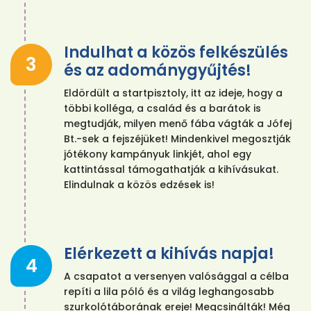
Indulhat a közös felkészülés
3
és az adománygyűjtés!
Eldördült a startpisztoly, itt az ideje, hogy a
többi kolléga, a család és a barátok is
megtudják, milyen menő fába vágták a Jófej
Bt.-sek a fejszéjüket! Mindenkivel megosztják
jótékony kampányuk linkjét, ahol egy
kattintással támogathatják a kihívásukat.
Elindulnak a közös edzések is!
Elérkezett a kihívás napja!
4
A csapatot a versenyen valósággal a célba
repíti a lila póló és a világ leghangosabb
szurkolótáborának ereje! Megcsinálták! Még