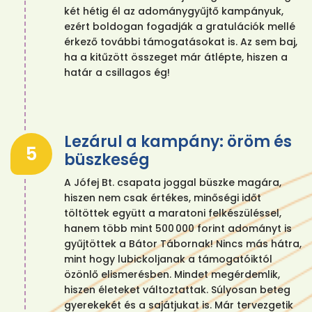
két hétig él az adománygyűjtő kampányuk,
ezért boldogan fogadják a gratulációk mellé
érkező további támogatásokat is. Az sem baj,
ha a kitűzött összeget már átlépte, hiszen a
határ a csillagos ég!
Lezárul a kampány: öröm és
5
büszkeség
A Jófej Bt. csapata joggal büszke magára,
hiszen nem csak értékes, minőségi időt
töltöttek együtt a maratoni felkészüléssel,
hanem több mint 500 000 forint adományt is
gyűjtöttek a Bátor Tábornak! Nincs más hátra,
mint hogy lubickoljanak a támogatóiktól
özönlő elismerésben. Mindet megérdemlik,
hiszen életeket változtattak. Súlyosan beteg
gyerekekét és a sajátjukat is. Már tervezgetik