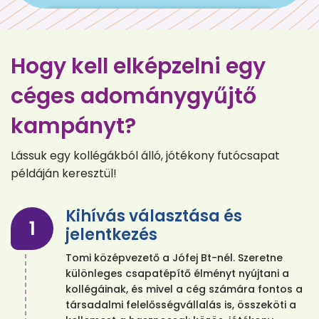
Hogy kell elképzelni egy
céges adománygyűjtő
kampányt?
Lássuk egy kollégákból álló, jótékony futócsapat
példáján keresztül!
Kihívás választása és
1
jelentkezés
Tomi középvezető a Jófej Bt-nél. Szeretne
különleges csapatépítő élményt nyújtani a
kollégáinak, és mivel a cég számára fontos a
társadalmi felelősségvállalás is, összeköti a