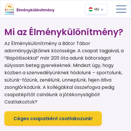
HU
Mi az Élménykülönítmény?
Az Élménykülönítmény a Bátor Tábor
adománygyűjtőinek közössége. A csapat tagjaival, a
“lilapólósokkal” már 2011 óta adunk bátorságot
súlyosan beteg gyerekeknek. Mindezt úgy, hogy
közben a szenvedélyünknek hódolunk – sportolunk,
sütünk-főzünk, zenélünk, ünneplünk, fejen állva
zsonglőrködünk. A kollégákkal összefogva pedig
csapatépítőt csinálunk a jótékonyságból!
Csatlakoztok?
Céges csapatként csatlakozunk!